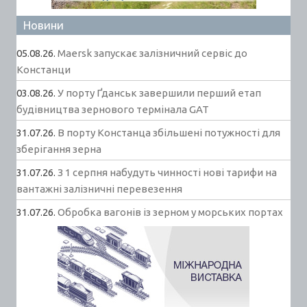
Новини
05.08.26.
Maersk запускає залізничний сервіс до
Констанци
03.08.26.
У порту Ґданськ завершили перший етап
будівництва зернового термінала GAT
31.07.26.
В порту Констанца збільшені потужності для
зберігання зерна
31.07.26.
З 1 серпня набудуть чинності нові тарифи на
вантажні залізничні перевезення
31.07.26.
Обробка вагонів із зерном у морських портах