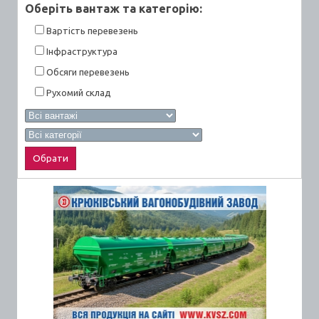
Оберiть вантаж та категорiю:
Вартiсть перевезень
Інфраструктура
Обсяги перевезень
Рухомий склад