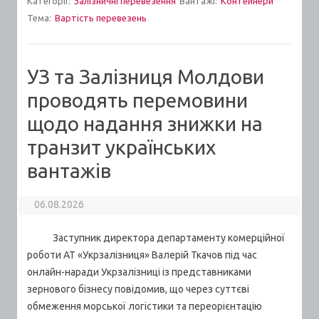
Категорії:
Залізничні перевезення
Вантажі:
Контейнери
Тема:
Вартiсть перевезень
УЗ та Залізниця Молдови
проводять перемовини
щодо надання знижки на
транзит українських
вантажів
06.08.2026
Заступник директора департаменту комерційної
роботи АТ «Укрзалізниця» Валерій Ткачов під час
онлайн-наради Укрзалізниці із представниками
зернового бізнесу повідомив, що через суттєві
обмеження морської логістики та переорієнтацію