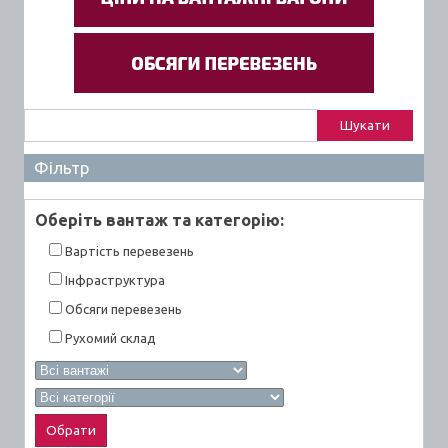
Пошук:
Фільтр
Оберiть вантаж та категорiю:
Вартiсть перевезень
Інфраструктура
Обсяги перевезень
Рухомий склад