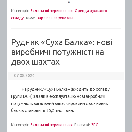
Категорії:
Залізничні перевезення
Оренда рухомого
складу
Тема:
Вартiсть перевезень
Рудник «Суха Балка»: нові
виробничі потужністі на
двох шахтах
07.08.2026
На руднику «Суха Балка» (входить до складу
Групи DCH) здали в експлуатацію нові виробничі
потужністі; загальний запас сировини двох нових
блоків становить 56,2 тис. тонн.
Категорії:
Залізничні перевезення
Вантажі:
ЗРС