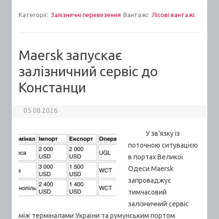
Категорії:
Залізничні перевезення
Вантажі:
Лісові вантажі
Maersk запускає
залізничний сервіс до
Констанци
05.08.2026
У зв’язку із
поточною ситувацією
в портах Великої
Одеси Maersk
запроваджує
тимчасовий
залізничний сервіс
між терміналами України та румунським портом