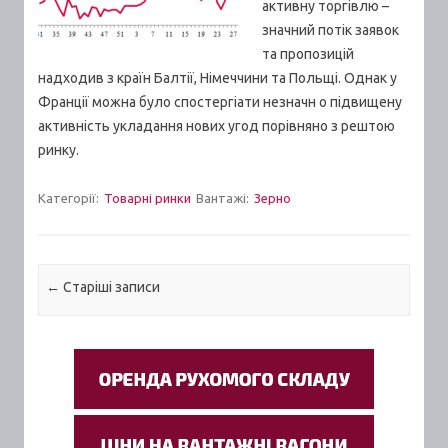
активну торгівлю –
значний потік заявок
та пропозицій
надходив з країн Балтії, Німеччини та Польщі. Однак у
Франції можна було спостергіати незначн о підвищену
активність укладання нових угод порівняно з рештою
ринку.
Категорії:
Товарні ринки
Вантажі:
Зерно
Post navigation
←
Старiшi записи