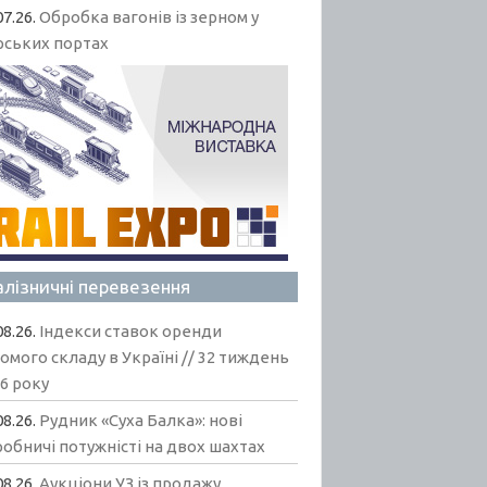
07.26.
Обробка вагонів із зерном у
рських портах
алізничні перевезення
08.26.
Індекси ставок оренди
омого складу в Україні // 32 тиждень
6 року
08.26.
Рудник «Суха Балка»: нові
обничі потужністі на двох шахтах
08.26.
Аукціони УЗ із продажу