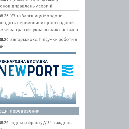
гоновідправлень у серпні
08.26.
УЗ та Залізниця Молдови
оводять перемовини щодо надання
жки на транзит українських вантажів
08.26.
Запоріжкокс. Підсумки роботи в
пні
одні перевезення
08.26.
Індекси фрахту // 31 тиждень