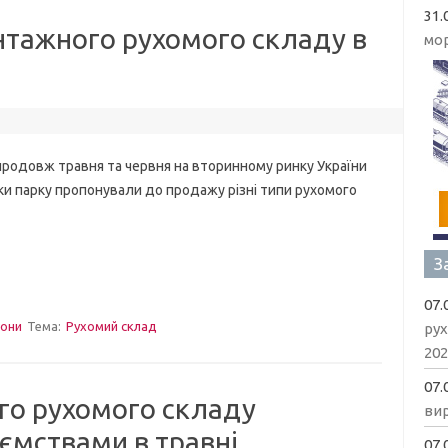
31.
нтажного рухомого складу в
мо
вж травня та червня на вторинному ринку України
и парку пропонували до продажу різні типи рухомого
З
07.
гони
Тема:
Рухомий склад
рух
202
07.
го рухомого складу
вир
ємствами в травні
07.