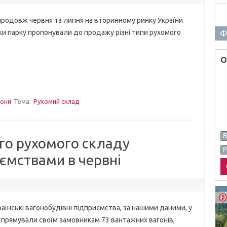
Пош
вж червня та липня на вторинному ринку України
Ф
и парку пропонували до продажу різні типи рухомого
О
гони
Тема:
Рухомий склад
го рухомого складу
ємствами в червні
ські вагонобудівні підприємства, за нашими даними, у
спрямували своїм замовникам 73 вантажних вагонів,