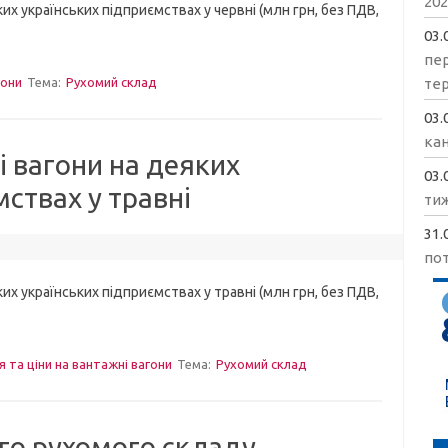
202
 українських підприємствах у червні (млн грн, без ПДВ,
03.
пе
те
гони
Тема:
Рухомий склад
03.
кан
і вагони на деяких
03.
ствах у травні
ти
31.
пот
 українських підприємствах у травні (млн грн, без ПДВ,
я та ціни на вантажні вагони
Тема:
Рухомий склад
го рухомого складу