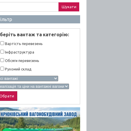
ук:
ільтр
берiть вантаж та категорiю:
Вартiсть перевезень
Інфраструктура
Обсяги перевезень
Рухомий склад