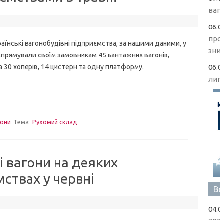
ва
06.
пр
ські вагонобудівні підприємства, за нашими даними, у
зни
спрямували своїм замовникам 45 вантажних вагонів,
06.
 30 хоперів, 14 цистерн та одну платформу.
ли
гони
Тема:
Рухомий склад
і вагони на деяких
ствах у червні
В
04.