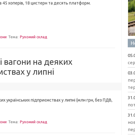
 45 хоперів, 18 цистерн та десять платформ.
гони
Тема:
Рухомий склад
Н
05.
і вагони на деяких
сер
мствах у липні
03.
пе
те
31.
 українських підприємствах у липні (млн грн, без ПДВ,
пот
31.
нов
гони
Тема:
Рухомий склад
пе