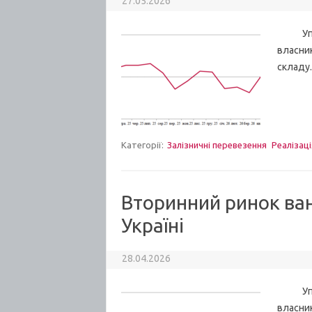
27.05.2026
Упродо
власник
складу.
Категорії:
Залізничні перевезення
Реалізаці
Вторинний ринок ва
Україні
28.04.2026
Упродо
власник