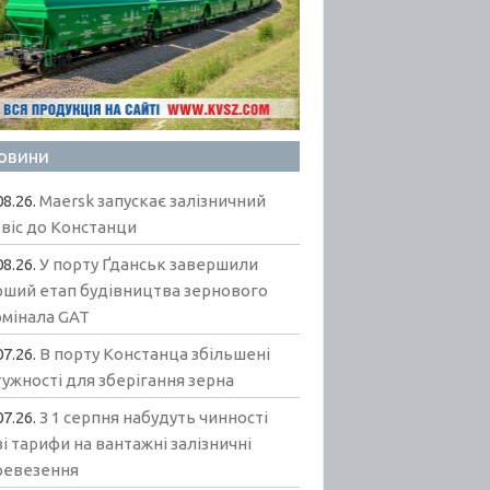
овини
08.26.
Maersk запускає залізничний
віс до Констанци
08.26.
У порту Ґданськ завершили
рший етап будівництва зернового
рмінала GAT
07.26.
В порту Констанца збільшені
ужності для зберігання зерна
07.26.
З 1 серпня набудуть чинності
і тарифи на вантажні залізничні
ревезення