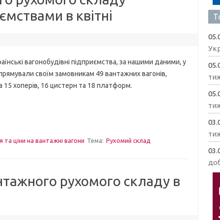
ємствами в квітні
Т
05.
Укр
ські вагонобудівні підприємства, за нашими даними, у
05.
спрямували своїм замовникам 49 вантажних вагонів,
ти
 15 хоперів, 16 цистерн та 18 платформ.
05.
ти
03.
ти
я та ціни на вантажні вагони
Тема:
Рухомий склад
03.
доб
нтажного рухомого складу в