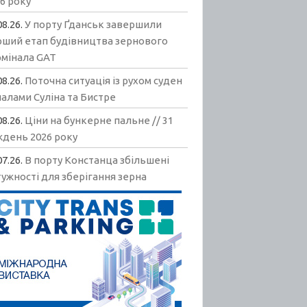
6 року
08.26.
У порту Ґданськ завершили
рший етап будівництва зернового
рмінала GAT
08.26.
Поточна ситуація із рухом суден
алами Суліна та Бистре
08.26.
Ціни на бункерне пальне // 31
ждень 2026 року
07.26.
В порту Констанца збільшені
ужності для зберігання зерна