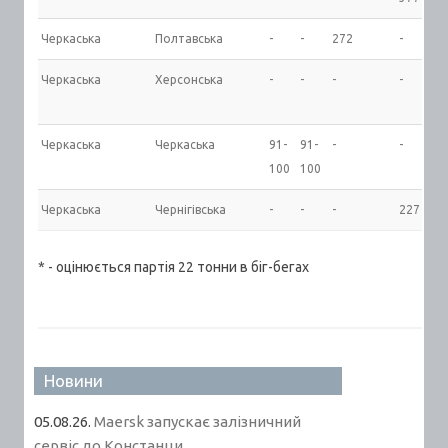
Черкаська
Полтавська
-
-
272
-
-
Черкаська
Херсонська
-
-
-
-
-
Черкаська
Черкаська
91-
91-
-
-
-
100
100
Черкаська
Чернігівська
-
-
-
227
-
* - оцінюється партія 22 тонни в біг-бегах
Новини
05.08.26.
Maersk запускає залізничний
сервіс до Констанци