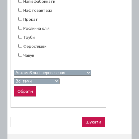
Напівфабрикати
Нафтовантажі
Прокат
Рослинна олія
Труби
Феросплави
Чавун
Пошук: