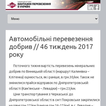
Skip to content
Автомобільні перевезення
добрив // 46 тиждень 2017
року
Поточного тижня вартість перевезень мінеральних
добрив по Вінницькій області (маршрут Калинівка –
Клітенка) оцінюється, як і раніше, в грн.30/км. Також не
змінилися прайси відправок по Дніпропетровській
області (Кам’янське – Левадки) – грн.23/км.
Ціни транспортування з Черкаської до
Дніпропетровської області в смт Покровське закріпилися
на рівні грн.27/км (раніше грн.26-27/км), в с. Левадне –