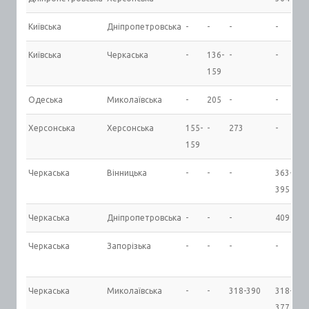
Київська
Дніпропетровська
-
-
-
-
-
Київська
Черкаська
-
136-
-
-
-
159
Одеська
Миколаївська
-
205
-
-
-
Херсонська
Херсонська
155-
-
273
-
-
159
Черкаська
Вінницька
-
-
-
363-
-
395
Черкаська
Дніпропетровська
-
-
-
409
38
Черкаська
Запорізька
-
-
-
-
45
47
Черкаська
Миколаївська
-
-
318-390
318-
-
377