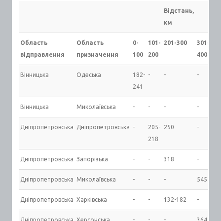
Відстань,
км
Область
Область
0-
101-
201-300
301-
40
відправлення
призначення
100
200
400
50
Вінницька
Одеська
182-
-
-
-
-
241
Вінницька
Миколаївська
-
-
-
-
-
Дніпропетровська
Дніпропетровська
-
205-
250
-
-
218
Дніпропетровська
Запорізька
-
-
318
-
-
Дніпропетровська
Миколаївська
-
-
-
545
-
Дніпропетровська
Харківська
-
-
132-182
-
-
Дніпропетровська
Херсонська
-
-
-
364
-