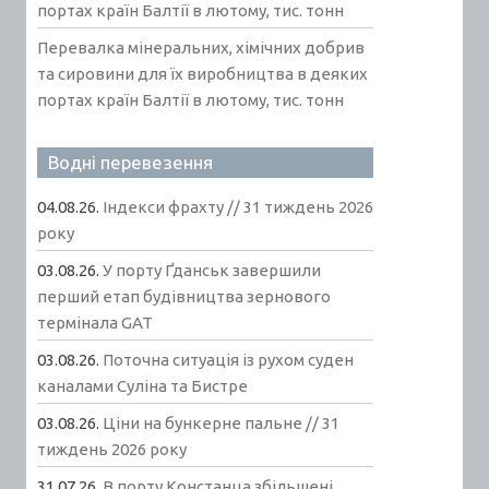
портах країн Балтії в лютому, тис. тонн
Перевалка мінеральних, хімічних добрив
та сировини для їх виробництва в деяких
портах країн Балтії в лютому, тис. тонн
Водні перевезення
04.08.26.
Індекси фрахту // 31 тиждень 2026
року
03.08.26.
У порту Ґданськ завершили
перший етап будівництва зернового
термінала GAT
03.08.26.
Поточна ситуація із рухом суден
каналами Суліна та Бистре
03.08.26.
Ціни на бункерне пальне // 31
тиждень 2026 року
31.07.26.
В порту Констанца збільшені