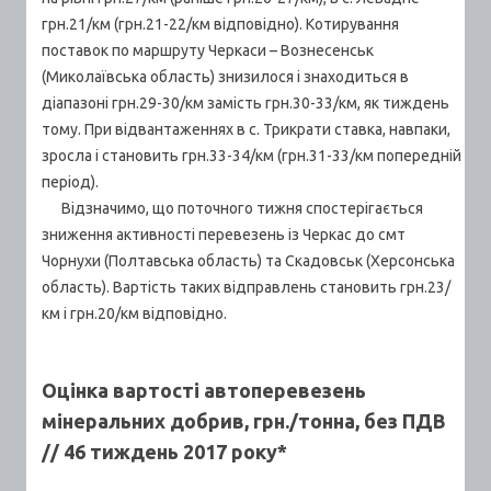
грн.21/км (грн.21-22/км відповідно). Котирування
поставок по маршруту Черкаси – Вознесенськ
(Миколаївська область) знизилося і знаходиться в
діапазоні грн.29-30/км замість грн.30-33/км, як тиждень
тому. При відвантаженнях в с. Трикрати ставка, навпаки,
зросла і становить грн.33-34/км (грн.31-33/км попередній
період).
Відзначимо, що поточного тижня спостерігається
зниження активності перевезень із Черкас до смт
Чорнухи (Полтавська область) та Скадовськ (Херсонська
область). Вартість таких відправлень становить грн.23/
км і грн.20/км відповідно.
Оцінка вартості автоперевезень
мінеральних добрив, грн./тонна, без ПДВ
// 46 тиждень 2017 року*