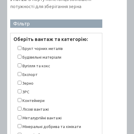
потужності для зберігання зерна
Фільтр
Оберiть вантаж та категорiю:
Брухт чорних металів
Будівельні матеріали
Вугілля та кокс
Експорт
Зерно
ЗРС
Контейнери
Лісові вантажі
Металургійні вантажі
Мінеральні добрива та хімікати