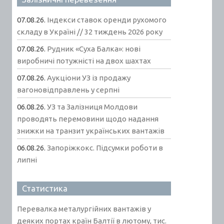
07.08.26.
Індекси ставок оренди рухомого
складу в Україні // 32 тиждень 2026 року
07.08.26.
Рудник «Суха Балка»: нові
виробничі потужністі на двох шахтах
07.08.26.
Аукціони УЗ із продажу
вагоновідправлень у серпні
06.08.26.
УЗ та Залізниця Молдови
проводять перемовини щодо надання
знижки на транзит українських вантажів
06.08.26.
Запоріжкокс. Підсумки роботи в
липні
Статистика
Перевалка металургійних вантажів у
деяких портах країн Балтії в лютому, тис.