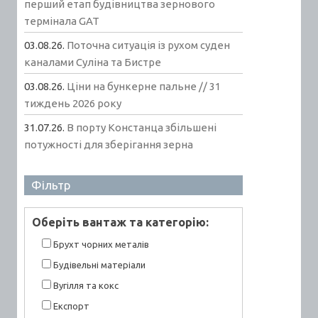
перший етап будівництва зернового
термінала GAT
03.08.26.
Поточна ситуація із рухом суден
каналами Суліна та Бистре
03.08.26.
Ціни на бункерне пальне // 31
тиждень 2026 року
31.07.26.
В порту Констанца збільшені
потужності для зберігання зерна
Фільтр
Оберiть вантаж та категорiю:
Брухт чорних металів
Будівельні матеріали
Вугілля та кокс
Експорт