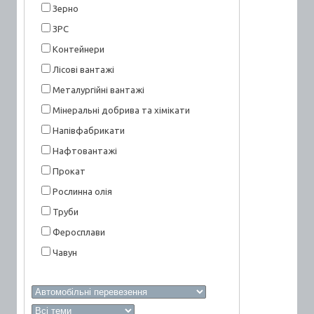
Зерно
ЗРС
Контейнери
Лісові вантажі
Металургійні вантажі
Мінеральні добрива та хімікати
Напівфабрикати
Нафтовантажі
Прокат
Рослинна олія
Труби
Феросплави
Чавун