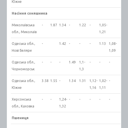
Южне
Насіння соняшника
Миколаївська
-
1.87
1.34
-
1.22
-
1,05-
обл., Миколаїв
1,21
Одеська обл.,
-
1.42
-
-
-
1.13
1,08-
Нові Беляри
1,09
Одеська обл.,
-
-
-
1.49
1,1-
-
-
-
Чорноморськ
1,3
Одеська обл.,
3.58
1.55
-
1.34
1.31
1,12-
1,02-
-
Южне
1,16
1,11
Херсонська
-
-
1,24-
-
-
-
-
-
обл., Каховка
1,32
Пшениця