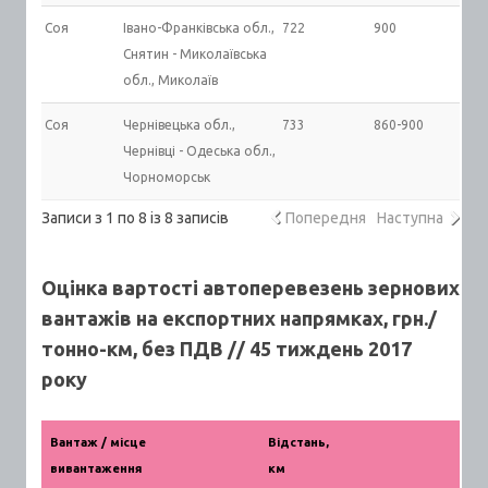
Соя
Івано-Франківська обл.,
722
900
Снятин - Миколаївська
обл., Миколаїв
Соя
Чернівецька обл.,
733
860-900
Чернівці - Одеська обл.,
Чорноморськ
Записи з 1 по 8 із 8 записів
Попередня
Наступна
Оцінка вартості автоперевезень зернових
вантажів на експортних напрямках, грн./
тонно-км, без ПДВ // 45 тиждень 2017
року
Вантаж / місце
Відстань,
вивантаження
км