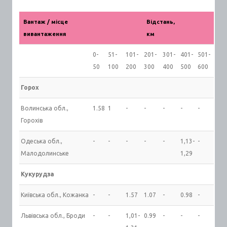
Вантаж / місце
Відстань,
вивантаження
км
0-
51-
101-
201-
301-
401-
501-
50
100
200
300
400
500
600
Горох
Волинська обл.,
1.58
1
-
-
-
-
-
Горохів
Одеська обл.,
-
-
-
-
-
1,13-
-
Малодолинське
1,29
Кукурудза
Київська обл., Кожанка
-
-
1.57
1.07
-
0.98
-
Львівська обл., Броди
-
-
1,01-
0.99
-
-
-