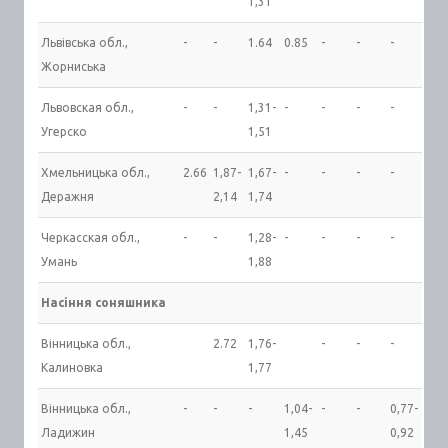
1,31
Львівська обл.,
-
-
1.64
0.85
-
-
-
Жорниська
Львовская обл.,
-
-
1,31-
-
-
-
-
Угерско
1,51
Хмельницька обл.,
2.66
1,87-
1,67-
-
-
-
-
Деражня
2,14
1,74
Черкасская обл.,
-
-
1,28-
-
-
-
-
Умань
1,88
Насіння соняшника
Вінницька обл.,
2.72
1,76-
-
-
-
Калиновка
1,77
Вінницька обл.,
-
-
-
1,04-
-
-
0,77-
Ладижин
1,45
0,92