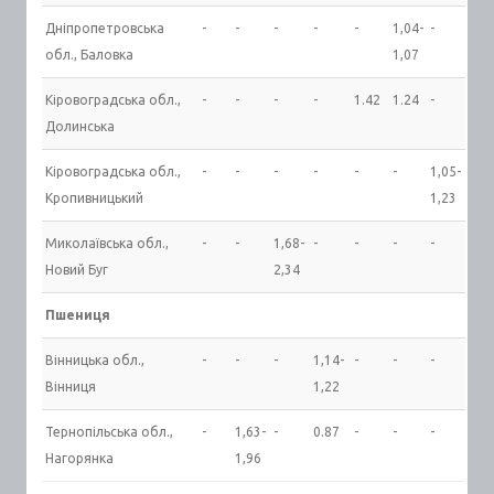
Дніпропетровська
-
-
-
-
-
1,04-
-
обл., Баловка
1,07
Кіровоградська обл.,
-
-
-
-
1.42
1.24
-
Долинська
Кіровоградська обл.,
-
-
-
-
-
-
1,05-
Кропивницький
1,23
Миколаївська обл.,
-
-
1,68-
-
-
-
-
Новий Буг
2,34
Пшениця
Вінницька обл.,
-
-
-
1,14-
-
-
-
Вінниця
1,22
Тернопільська обл.,
-
1,63-
-
0.87
-
-
-
Нагорянка
1,96