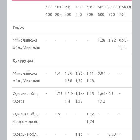
51-
101-
201-
301-
401-
501-
601-
Понад
100
200
300
400
500
600
700
700
Горох
Миколаївська
-
-
-
-
-
1.28
1.22
0,98-
обл., Миколаїв
1,14
Кукурудза
Миколаївська
-
1.4
1,36-
1,29-
1,11-
0.87
-
-
обл., Миколаїв
1,38
1,37
1,18
Одеська обл.,
-
1.77
1,34-
1,14-
1.15
1,04-
0.9
-
Одеса
1,4
1,38
1,12
Одеська обл.,
-
1.99
-
-
1,12-
-
-
-
Чорноморськ
1,24
Одеська обл.,
-
-
-
1.15
-
-
0.99
-