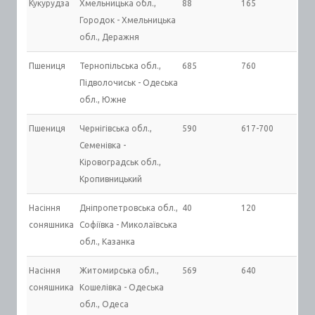
Кукурудза
Хмельницька обл.,
88
165
Городок - Хмельницька
обл., Деражня
Пшениця
Тернопільська обл.,
685
760
Підволочиськ - Одеська
обл., Южне
Пшениця
Чернігівська обл.,
590
617-700
Семенівка -
Кіровоградськ обл.,
Кропивницький
Насіння
Дніпропетровська обл.,
40
120
соняшника
Софіївка - Миколаївська
обл., Казанка
Насіння
Житомирська обл.,
569
640
соняшника
Кошелівка - Одеська
обл., Одеса