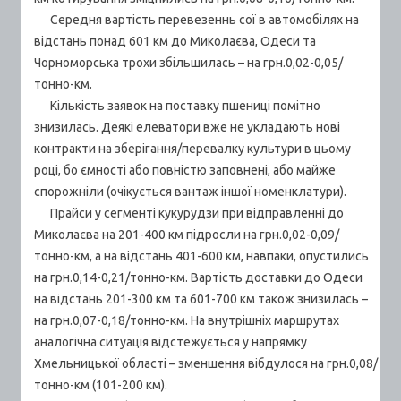
Середня вартість перевезеннь сої в автомобілях на
відстань понад 601 км до Миколаєва, Одеси та
Чорноморська трохи збільшилась – на грн.0,02-0,05/
тонно-км.
Кількість заявок на поставку пшениці помітно
знизилась. Деякі елеватори вже не укладають нові
контракти на зберігання/перевалку культури в цьому
році, бо ємності або повністю заповнені, або майже
спорожніли (очікується вантаж іншої номенклатури).
Прайси у сегменті кукурудзи при відправленні до
Миколаєва на 201-400 км підросли на грн.0,02-0,09/
тонно-км, а на відстань 401-600 км, навпаки, опустились
на грн.0,14-0,21/тонно-км. Вартість доставки до Одеси
на відстань 201-300 км та 601-700 км також знизилась –
на грн.0,07-0,18/тонно-км. На внутрішніх маршрутах
аналогічна ситуація відстежується у напрямку
Хмельницької області – зменшення вібдулося на грн.0,08/
тонно-км (101-200 км).