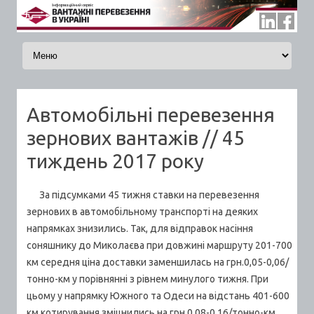
Skip to content
Автомобільні перевезення
зернових вантажів // 45
тиждень 2017 року
За підсумками 45 тижня ставки на перевезення
зернових в автомобільному транспорті на деяких
напрямках знизились. Так, для відправок насіння
соняшнику до Миколаєва при довжині маршруту 201-700
км середня ціна доставки заменшилась на грн.0,05-0,06/
тонно-км у порівнянні з рівнем минулого тижня. При
цьому у напрямку Южного та Одеси на відстань 401-600
км котирування зміцнились на грн.0,08-0,16/тонно-км.