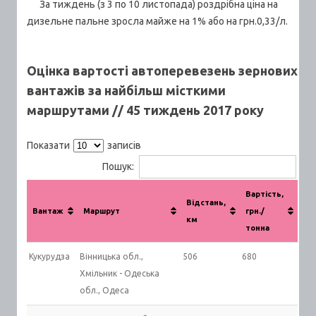
За тиждень (з 3 по 10 листопада) роздрібна ціна на
дизельне пальне зросла майже на 1% або на грн.0,33/л.
Оцінка вартості автоперевезень зернових
вантажів за найбільш місткими
маршрутами // 45 тиждень 2017 року
Показати
записів
Пошук:
Вартість,
Відстань,
Вантаж
Маршрут
грн./
км
тонна
Кукурудза
Вінницька обл.,
506
680
Хмільник - Одеська
обл., Одеса