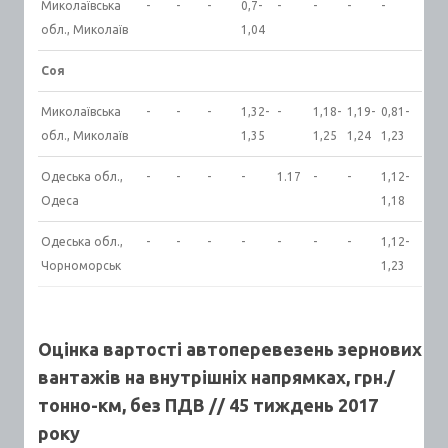
Миколаївська
-
-
-
0,7-
-
-
-
-
обл., Миколаїв
1,04
Соя
Миколаївська
-
-
-
1,32-
-
1,18-
1,19-
0,81-
обл., Миколаїв
1,35
1,25
1,24
1,23
Одеська обл.,
-
-
-
-
1.17
-
-
1,12-
Одеса
1,18
Одеська обл.,
-
-
-
-
-
-
-
1,12-
Чорноморськ
1,23
Оцінка вартості автоперевезень зернових
вантажів на внутрішніх напрямках, грн./
тонно-км, без ПДВ // 45 тиждень 2017
року