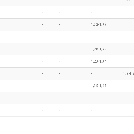
-
-
-
-
-
-
1,32-1,97
-
-
-
1,26-1,32
-
-
-
1,23-1,34
-
-
-
-
1,5-1,
-
-
1,35-1,47
-
-
-
-
-