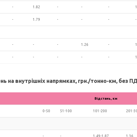
-
1.82
-
-
-
1
-
1.79
-
-
-
-
-
-
-
1.26
-
1
-
-
-
-
-
1
ь на внутрішніх напрямках, грн./тонно-км, без ПД
Відстань, км
0-50
51-100
101-200
201-3
-
-
1,49-1,87
1.36