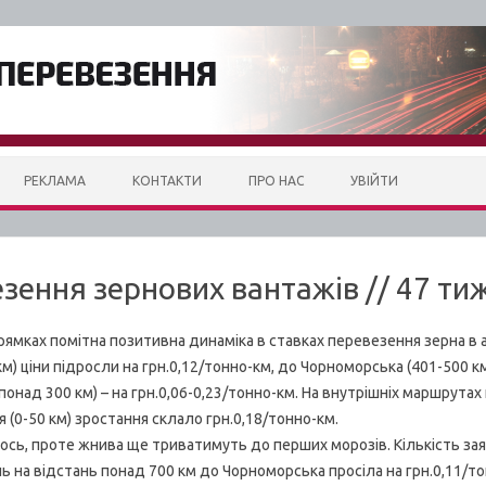
РЕКЛАМА
КОНТАКТИ
ПРО НАС
УВІЙТИ
зення зернових вантажів // 47 ти
мках помітна позитивна динаміка в ставках перевезення зерна в а
) ціни підросли на грн.0,12/тонно-км, до Чорноморська (401-500 км)
понад 300 км) – на грн.0,06-0,23/тонно-км. На внутрішніх маршрута
 (0-50 км) зростання склало грн.0,18/тонно-км.
, проте жнива ще триватимуть до перших морозів. Кількість зая
 на відстань понад 700 км до Чорноморська просіла на грн.0,11/то