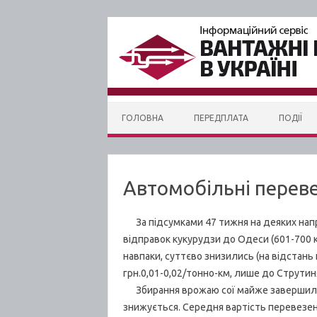
Skip to content
ГОЛОВНА
ПЕРЕДПЛАТА
ПОДІЇ
Автомобільні переве
За підсумками 47 тижня на деяких напря
відправок кукурудзи до Одеси (601-700 км
навпаки, суттєво знизились (на відстань 
грн.0,01-0,02/тонно-км, лише до Струтиня
Збирання врожаю сої майже завершилось
знижується. Середня вартість перевезень