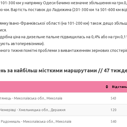
101-300 км у напрямку Одеси бачимо незначне збільшення на грн.0,
но-км. Вартість поставок до Ладижина (201-300 км та 501-600 км від
ку Івано-Франківської області (на 101-200 км) також дещо збільши
ися.
рібна ціна на дизельне пальне підвищилась на 0,4% або на грн.0,
ують автоперевізники).
ного тижня помітні проблеми з вивантаженням зернових спостеріга
нь за найбільш місткими маршрутами // 47 тижде
Відстань
тянець - Миколаївська обл., Миколаїв
543
Чемерівці - Хмельницька обл., Деражня
120
 Радомишль - Миколаївська обл., Миколаїв
540