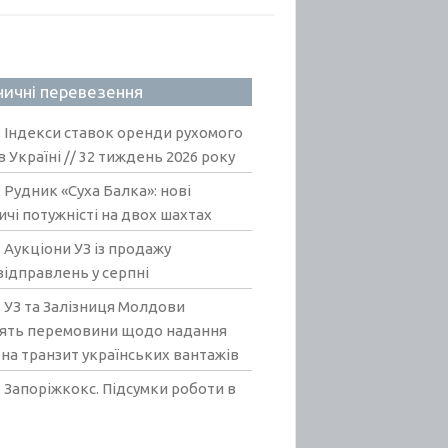
ничні перевезення
.
Індекси ставок оренди рухомого
в Україні // 32 тиждень 2026 року
.
Рудник «Суха Балка»: нові
чі потужністі на двох шахтах
.
Аукціони УЗ із продажу
ідправлень у серпні
.
УЗ та Залізниця Молдови
ять перемовини щодо надання
на транзит українських вантажів
.
Запоріжкокс. Підсумки роботи в