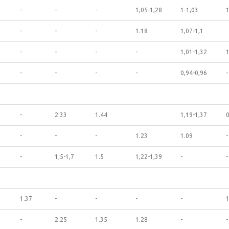
-
-
-
1,05-1,28
1-1,03
-
-
-
1.18
1,07-1,1
-
-
-
-
1,01-1,32
1
-
-
-
-
0,94-0,96
-
-
2.33
1.44
1,19-1,37
0
-
-
-
1.23
1.09
-
-
1,5-1,7
1.5
1,22-1,39
-
-
1.37
-
-
-
-
1
-
2.25
1.35
1.28
-
-