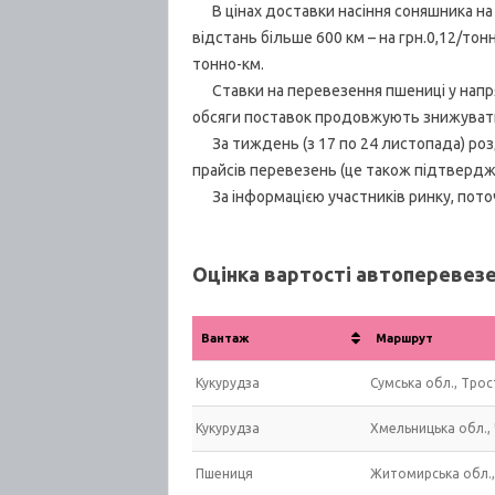
В цінах доставки насіння соняшника на 
відстань більше 600 км – на грн.0,12/тон
тонно-км.
Ставки на перевезення пшениці у напрям
обсяги поставок продовжують знижуват
За тиждень (з 17 по 24 листопада) розд
прайсів перевезень (це також підтвердж
За інформацією участників ринку, поточ
Оцінка вартості автоперевезе
Вантаж
Маршрут
Кукурудза
Сумська обл., Трос
Кукурудза
Хмельницька обл., 
Пшениця
Житомирська обл.,