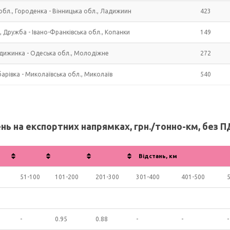
обл., Городенка - Вінницька обл., Ладижиин
423
, Дружба - Івано-Франківська обл., Копанки
149
адижинка - Одеська обл., Молодіжне
272
барівка - Миколаївська обл., Миколаїв
540
ь на експортних напрямках, грн./тонно-км, без П
Відстань, км
51-100
101-200
201-300
301-400
401-500
-
0.95
0.88
-
-
-