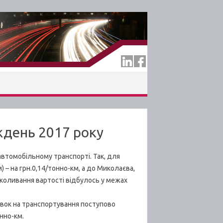
ждень 2017 року
втомобільному транспорті. Так, для
 – на грн.0,14/тонно-км, а до Миколаєва,
х коливання вартості відбулось у межах
вок на транспортування поступово
нно-км.