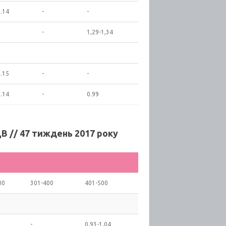
.14
-
-
-
1,29-1,34
.15
-
-
.14
-
0.99
В // 47 тиждень 2017 року
00
301-400
401-500
-
0,93-1,04