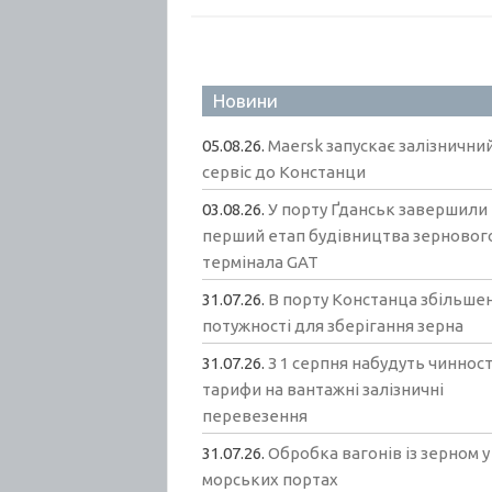
Новини
05.08.26.
Maersk запускає залізнични
сервіс до Констанци
03.08.26.
У порту Ґданськ завершили
перший етап будівництва зерновог
термінала GAT
31.07.26.
В порту Констанца збільшен
потужності для зберігання зерна
31.07.26.
З 1 серпня набудуть чинност
тарифи на вантажні залізничні
перевезення
31.07.26.
Обробка вагонів із зерном у
морських портах