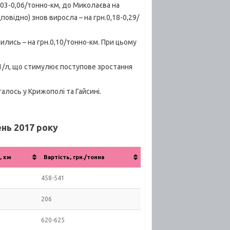
03-0,06/тонно-км, до Миколаєва на
повідно) знов виросла – на грн.0,18-0,29/
лись – на грн.0,10/тонно-км. При цьому
11/л, що стимулює поступове зростання
лось у Крижополі та Гайсині.
нь 2017 року
, км
Вартість, грн./тонна
458-541
206
620-625