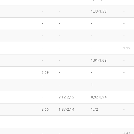
-
-
1,33-1,58
-
-
-
-
-
-
-
-
-
-
-
-
1.19
-
-
1,01-1,62
-
2.09
-
-
-
-
-
1
-
-
2,12-2,15
0,92-0,94
-
2.66
1,87-2,14
1.72
-
-
-
-
1.62