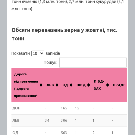
тонн ячменю (1,3 млн. тонн), 2,7 млн. тонн кукурудзи (2,1
млн. тонн).
Обсяги перевезень зерна у жовтні, тис.
тонн
Показати
записів
Пошук:
Дорога
відправлення
ПІВД-
ЛЬВ
ОД
ПІВД
ПРИДН
/ дорога
ЗАХ
призначення*
ДОН
-
165
15
-
-
1
ЛЬВ
34
306
1
1
-
3
ОД
-
563
1
2
1
5