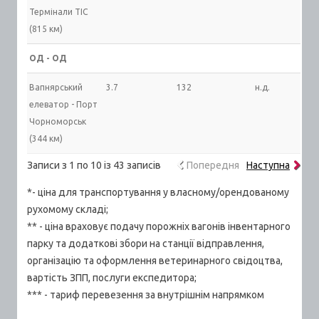
Термінали ТІС
(815 км)
ОД - ОД
Вапнярський
3.7
132
н.д.
елеватор - Порт
Чорноморськ
(344 км)
Записи з 1 по 10 із 43 записів
Попередня
Наступна
*- ціна для транспортування у власному/орендованому
рухомому складі;
** - ціна враховує подачу порожніх вагонів інвентарного
парку та додаткові збори на станції відправлення,
організацію та оформлення ветеринарного свідоцтва,
вартість ЗПП, послуги експедитора;
*** - тариф перевезення за внутрішнім напрямком