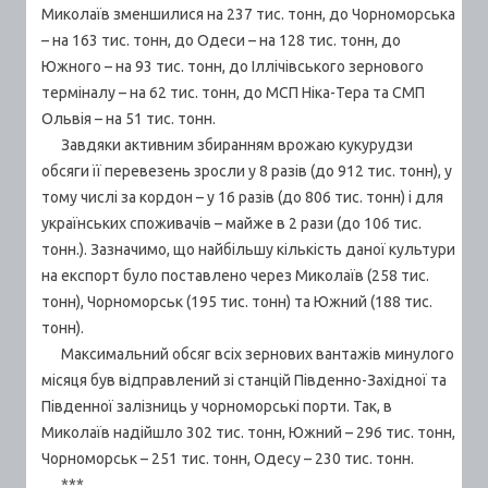
Миколаїв зменшилися на 237 тис. тонн, до Чорноморська
– на 163 тис. тонн, до Одеси – на 128 тис. тонн, до
Южного – на 93 тис. тонн, до Іллічівського зернового
терміналу – на 62 тис. тонн, до МСП Ніка-Тера та СМП
Ольвія – на 51 тис. тонн.
Завдяки активним збиранням врожаю кукурудзи
обсяги її перевезень зросли у 8 разів (до 912 тис. тонн), у
тому числі за кордон – у 16 разів (до 806 тис. тонн) і для
українських споживачів – майже в 2 рази (до 106 тис.
тонн.). Зазначимо, що найбільшу кількість даної культури
на експорт було поставлено через Миколаїв (258 тис.
тонн), Чорноморськ (195 тис. тонн) та Южний (188 тис.
тонн).
Максимальний обсяг всіх зернових вантажів минулого
місяця був відправлений зі станцій Південно-Західної та
Південної залізниць у чорноморські порти. Так, в
Миколаїв надійшло 302 тис. тонн, Южний – 296 тис. тонн,
Чорноморськ – 251 тис. тонн, Одесу – 230 тис. тонн.
***