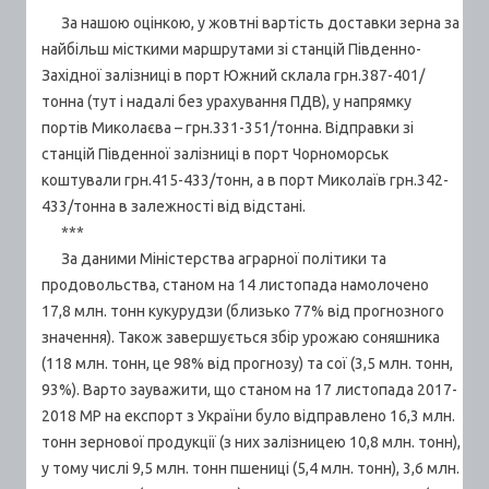
За нашою оцінкою, у жовтні вартість доставки зерна за
найбільш місткими маршрутами зі станцій Південно-
Західної залізниці в порт Южний склала грн.387-401/
тонна (тут і надалі без урахування ПДВ), у напрямку
портів Миколаєва – грн.331-351/тонна. Відправки зі
станцій Південної залізниці в порт Чорноморськ
коштували грн.415-433/тонн, а в порт Миколаїв грн.342-
433/тонна в залежності від відстані.
***
За даними Міністерства аграрної політики та
продовольства, станом на 14 листопада намолочено
17,8 млн. тонн кукурудзи (близько 77% від прогнозного
значення). Також завершується збір урожаю соняшника
(118 млн. тонн, це 98% від прогнозу) та сої (3,5 млн. тонн,
93%). Варто зауважити, що станом на 17 листопада 2017-
2018 МР на експорт з України було відправлено 16,3 млн.
тонн зернової продукції (з них залізницею 10,8 млн. тонн),
у тому числі 9,5 млн. тонн пшениці (5,4 млн. тонн), 3,6 млн.