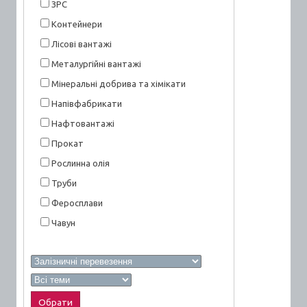
ЗРС
Контейнери
Лісові вантажі
Металургійні вантажі
Мінеральні добрива та хімікати
Напівфабрикати
Нафтовантажі
Прокат
Рослинна олія
Труби
Феросплави
Чавун