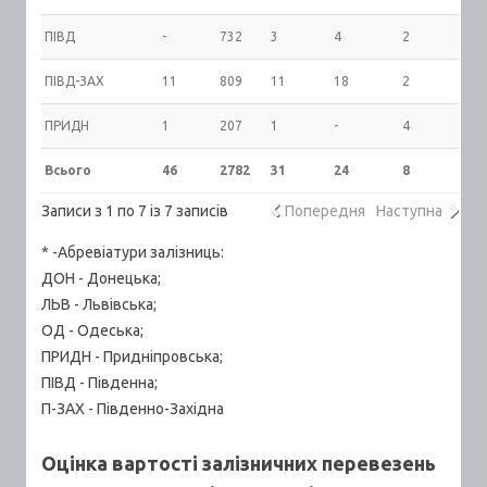
ПІВД
-
732
3
4
2
7
ПІВД-ЗАХ
11
809
11
18
2
8
ПРИДН
1
207
1
-
4
2
Всього
46
2782
31
24
8
2
Записи з 1 по 7 із 7 записів
Попередня
Наступна
* -Абревіатури залізниць:
ДОН - Донецька;
ЛЬВ - Львівська;
ОД - Одеська;
ПРИДН - Придніпровська;
ПІВД - Південна;
П-ЗАХ - Південно-Західна
Оцінка вартості залізничних перевезень