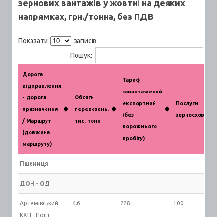
зернових вантажів у жовтні на деяких
напрямках, грн./тонна, без ПДВ
Показати
записів
Пошук:
Дорога
Тариф
відправлення
завантажений
- дорога
Обсяги
експортний
Послуги
призначення
перевезень,
(без
зерносховища
/ Маршрут
тис. тонн
порожнього
(довжина
пробігу)
маршруту)
Пшениця
ДОН - ОД
Артемівський
4.6
228
100
КХП - Порт