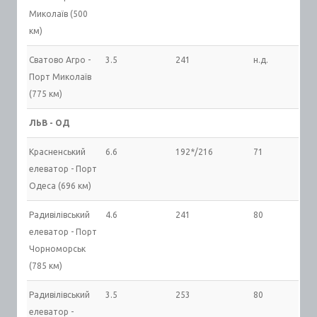
Миколаїв (500
км)
Сватово Агро -
3.5
241
н.д.
Порт Миколаїв
(775 км)
ЛЬВ - ОД
Красненський
6.6
192*/216
71
елеватор - Порт
Одеса (696 км)
Радивілівський
4.6
241
80
елеватор - Порт
Чорноморськ
(785 км)
Радивілівський
3.5
253
80
елеватор -