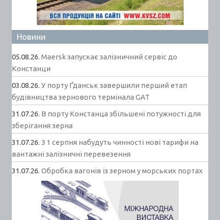
Новини
05.08.26.
Maersk запускає залізничний сервіс до
Констанци
03.08.26.
У порту Ґданськ завершили перший етап
будівництва зернового термінала GAT
31.07.26.
В порту Констанца збільшені потужності для
зберігання зерна
31.07.26.
З 1 серпня набудуть чинності нові тарифи на
вантажні залізничні перевезення
31.07.26.
Обробка вагонів із зерном у морських портах