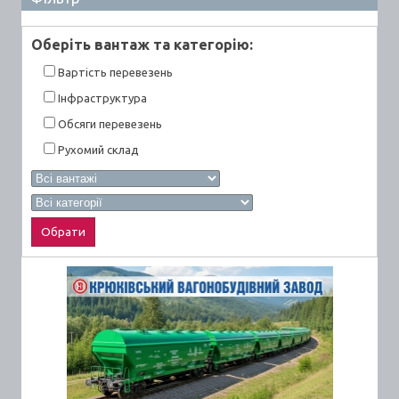
Оберiть вантаж та категорiю:
Вартiсть перевезень
Інфраструктура
Обсяги перевезень
Рухомий склад