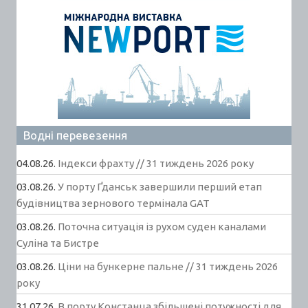
Водні перевезення
04.08.26.
Індекси фрахту // 31 тиждень 2026 року
03.08.26.
У порту Ґданськ завершили перший етап
будівництва зернового термінала GAT
03.08.26.
Поточна ситуація із рухом суден каналами
Суліна та Бистре
03.08.26.
Ціни на бункерне пальне // 31 тиждень 2026
року
31.07.26.
В порту Констанца збільшені потужності для