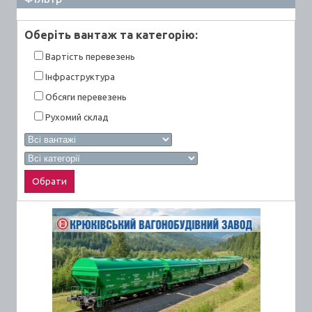
Оберiть вантаж та категорiю:
Вартiсть перевезень
Інфраструктура
Обсяги перевезень
Рухомий склад