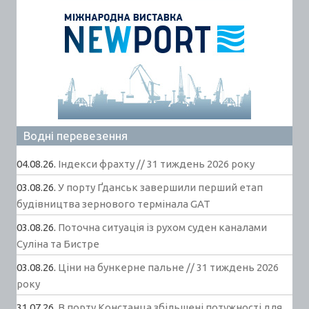
Водні перевезення
04.08.26.
Індекси фрахту // 31 тиждень 2026 року
03.08.26.
У порту Ґданськ завершили перший етап
будівництва зернового термінала GAT
03.08.26.
Поточна ситуація із рухом суден каналами
Суліна та Бистре
03.08.26.
Ціни на бункерне пальне // 31 тиждень 2026
року
31.07.26.
В порту Констанца збільшені потужності для