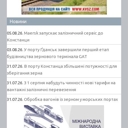
Новини
05.08.26.
Maersk запускає залізничний сервіс до
Констанци
03.08.26.
У порту Ґданськ завершили перший етап
будівництва зернового термінала GAT
31.07.26.
В порту Констанца збільшені потужності для
зберігання зерна
31.07.26.
З 1 серпня набудуть чинності нові тарифи на
вантажні залізничні перевезення
31.07.26.
Обробка вагонів із зерном у морських портах