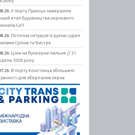
6 року
08.26.
У порту Ґданськ завершили
рший етап будівництва зернового
рмінала GAT
08.26.
Поточна ситуація із рухом суден
алами Суліна та Бистре
08.26.
Ціни на бункерне пальне // 31
ждень 2026 року
07.26.
В порту Констанца збільшені
ужності для зберігання зерна