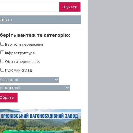
ук:
ільтр
берiть вантаж та категорiю:
Вартiсть перевезень
Інфраструктура
Обсяги перевезень
Рухомий склад