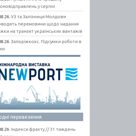
гоновідправлень у серпні
08.26.
УЗ та Залізниця Молдови
оводять перемовини щодо надання
жки на транзит українських вантажів
08.26.
Запоріжкокс. Підсумки роботи в
пні
одні перевезення
08.26.
Індекси фрахту // 31 тиждень