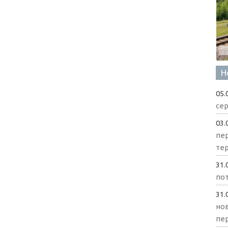
Н
05.
сер
03.
пе
те
31.
пот
31.
нов
пе