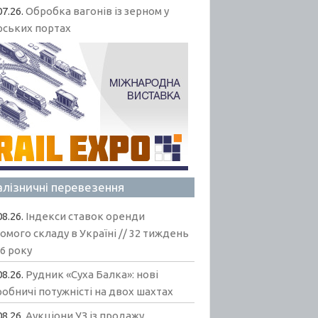
07.26.
Обробка вагонів із зерном у
рських портах
алізничні перевезення
08.26.
Індекси ставок оренди
омого складу в Україні // 32 тиждень
6 року
08.26.
Рудник «Суха Балка»: нові
обничі потужністі на двох шахтах
08.26.
Аукціони УЗ із продажу