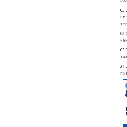
202
03.
пе
те
03.
кан
03.
ти
31.
пот