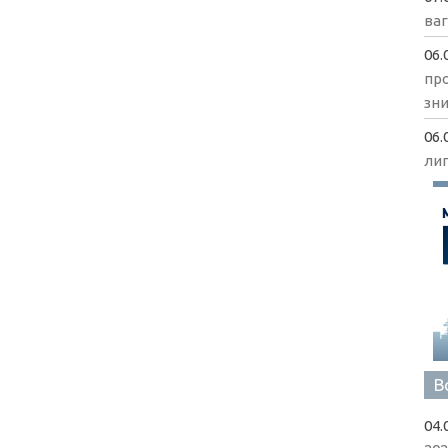
ва
06.
пр
зни
06.
ли
В
04.