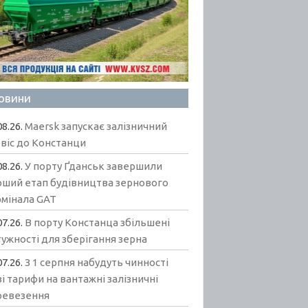
овини
08.26.
Maersk запускає залізничний
віс до Констанци
08.26.
У порту Ґданськ завершили
рший етап будівництва зернового
рмінала GAT
07.26.
В порту Констанца збільшені
ужності для зберігання зерна
07.26.
З 1 серпня набудуть чинності
і тарифи на вантажні залізничні
ревезення