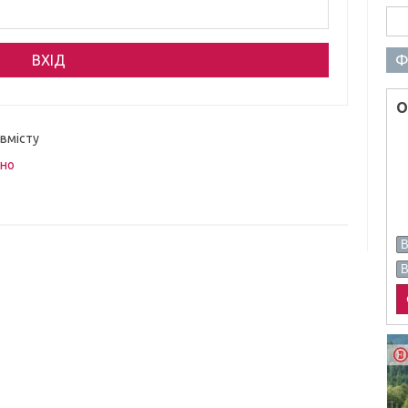
Пош
Ф
О
 вмісту
вно