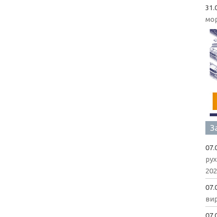
31.
мо
З
07.
рух
202
07.
вир
07.