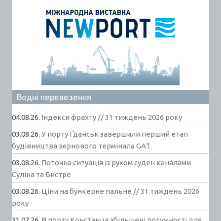
Водні перевезення
04.08.26.
Індекси фрахту // 31 тиждень 2026 року
03.08.26.
У порту Ґданськ завершили перший етап
будівництва зернового термінала GAT
03.08.26.
Поточна ситуація із рухом суден каналами
Суліна та Бистре
03.08.26.
Ціни на бункерне пальне // 31 тиждень 2026
року
31.07.26.
В порту Констанца збільшені потужності для