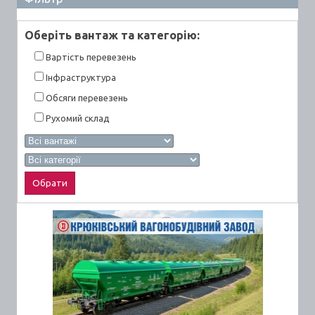
Оберiть вантаж та категорiю:
Вартiсть перевезень
Інфраструктура
Обсяги перевезень
Рухомий склад