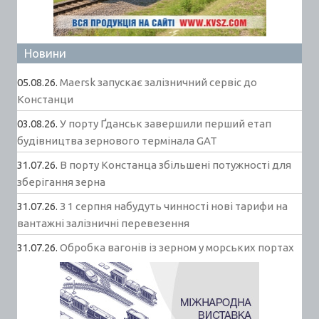
Новини
05.08.26.
Maersk запускає залізничний сервіс до
Констанци
03.08.26.
У порту Ґданськ завершили перший етап
будівництва зернового термінала GAT
31.07.26.
В порту Констанца збільшені потужності для
зберігання зерна
31.07.26.
З 1 серпня набудуть чинності нові тарифи на
вантажні залізничні перевезення
31.07.26.
Обробка вагонів із зерном у морських портах