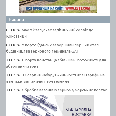
Новини
05.08.26.
Maersk запускає залізничний сервіс до
Констанци
03.08.26.
У порту Ґданськ завершили перший етап
будівництва зернового термінала GAT
31.07.26.
В порту Констанца збільшені потужності для
зберігання зерна
31.07.26.
З 1 серпня набудуть чинності нові тарифи на
вантажні залізничні перевезення
31.07.26.
Обробка вагонів із зерном у морських портах