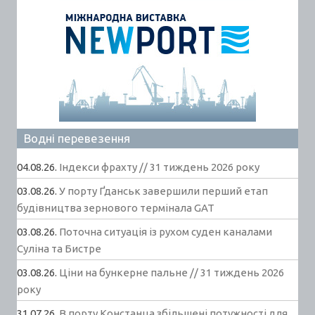
Водні перевезення
04.08.26.
Індекси фрахту // 31 тиждень 2026 року
03.08.26.
У порту Ґданськ завершили перший етап
будівництва зернового термінала GAT
03.08.26.
Поточна ситуація із рухом суден каналами
Суліна та Бистре
03.08.26.
Ціни на бункерне пальне // 31 тиждень 2026
року
31.07.26.
В порту Констанца збільшені потужності для