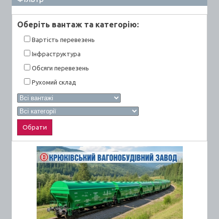
Оберiть вантаж та категорiю:
Вартiсть перевезень
Інфраструктура
Обсяги перевезень
Рухомий склад