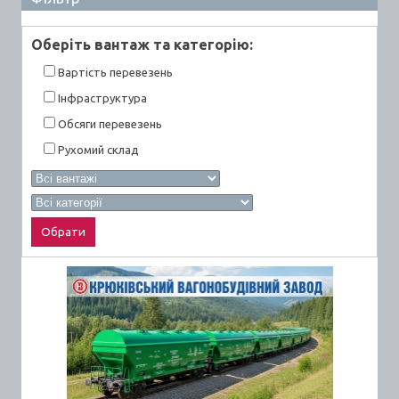
Оберiть вантаж та категорiю:
Вартiсть перевезень
Інфраструктура
Обсяги перевезень
Рухомий склад