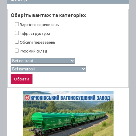
Оберiть вантаж та категорiю:
Вартiсть перевезень
Інфраструктура
Обсяги перевезень
Рухомий склад