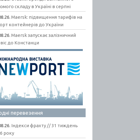
омого складу в Україні в серпні
08.26.
Maersk: підвищення тарифів на
орт контейнерів до України
08.26.
Maersk запускає залізничний
віс до Констанци
одні перевезення
08.26.
Індекси фрахту // 31 тиждень
6 року