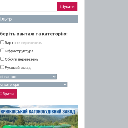
ук:
ільтр
берiть вантаж та категорiю:
Вартiсть перевезень
Інфраструктура
Обсяги перевезень
Рухомий склад