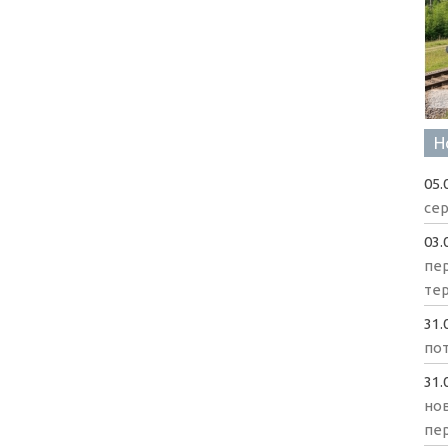
Н
05.
сер
03.
пе
те
31.
пот
31.
нов
пе