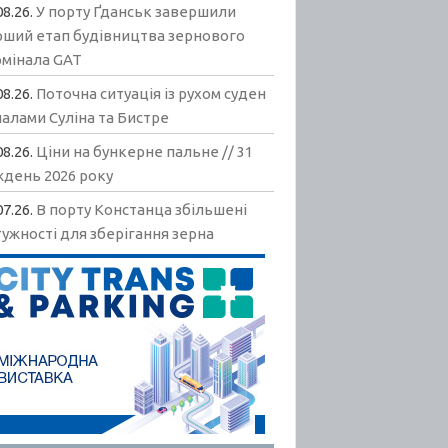
08.26.
У порту Ґданськ завершили
рший етап будівництва зернового
рмінала GAT
08.26.
Поточна ситуація із рухом суден
алами Суліна та Бистре
08.26.
Ціни на бункерне пальне // 31
ждень 2026 року
07.26.
В порту Констанца збільшені
ужності для зберігання зерна