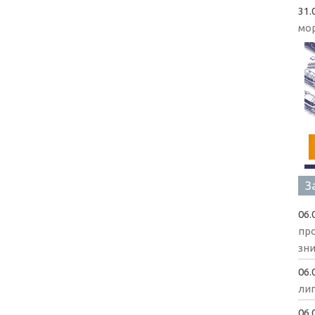
31.
мо
З
06.
пр
зни
06.
ли
06.