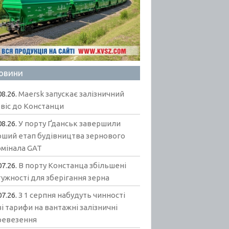
овини
08.26.
Maersk запускає залізничний
віс до Констанци
08.26.
У порту Ґданськ завершили
рший етап будівництва зернового
рмінала GAT
07.26.
В порту Констанца збільшені
ужності для зберігання зерна
07.26.
З 1 серпня набудуть чинності
і тарифи на вантажні залізничні
ревезення