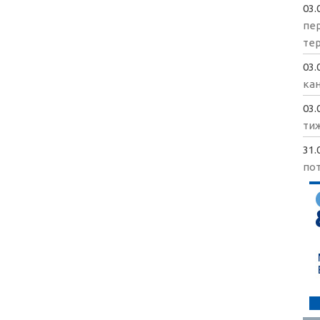
03.
пе
те
03.
кан
03.
ти
31.
пот