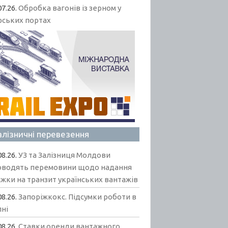
07.26.
Обробка вагонів із зерном у
рських портах
алізничні перевезення
08.26.
УЗ та Залізниця Молдови
оводять перемовини щодо надання
жки на транзит українських вантажів
08.26.
Запоріжкокс. Підсумки роботи в
пні
08.26.
Ставки оренди вантажного