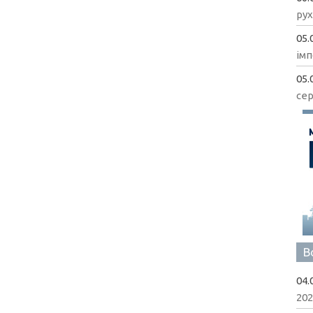
рух
05.
імп
05.
сер
В
04.
202