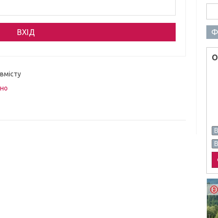
Пош
Ф
О
 вмісту
вно