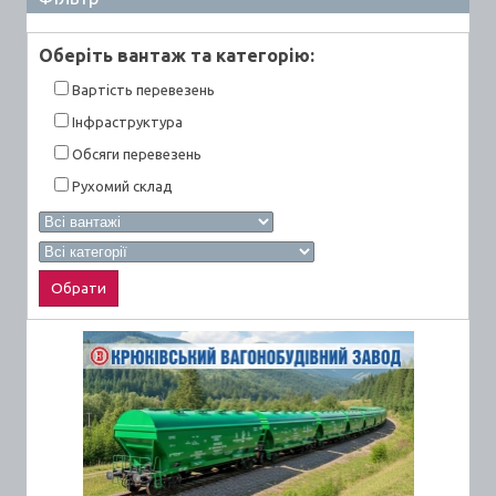
Оберiть вантаж та категорiю:
Вартiсть перевезень
Інфраструктура
Обсяги перевезень
Рухомий склад