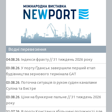
Водні перевезення
04.08.26.
Індекси фрахту // 31 тиждень 2026 року
03.08.26.
У порту Ґданськ завершили перший етап
будівництва зернового термінала GAT
03.08.26.
Поточна ситуація із рухом суден каналами
Суліна та Бистре
03.08.26.
Ціни на бункерне пальне // 31 тиждень 2026
року
31.07.26.
В порту Констанца збільшені потужності для