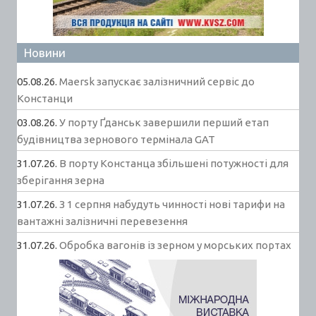
Новини
05.08.26.
Maersk запускає залізничний сервіс до
Констанци
03.08.26.
У порту Ґданськ завершили перший етап
будівництва зернового термінала GAT
31.07.26.
В порту Констанца збільшені потужності для
зберігання зерна
31.07.26.
З 1 серпня набудуть чинності нові тарифи на
вантажні залізничні перевезення
31.07.26.
Обробка вагонів із зерном у морських портах