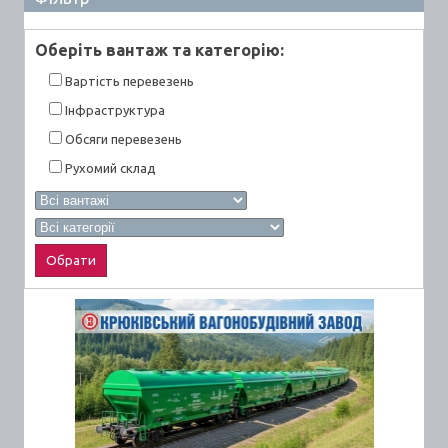
Оберiть вантаж та категорiю:
Вартiсть перевезень
Інфраструктура
Обсяги перевезень
Рухомий склад