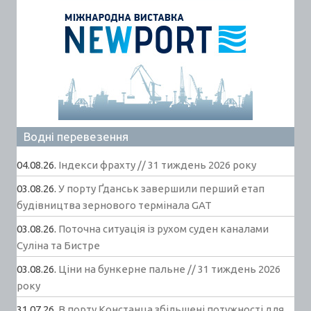
Водні перевезення
04.08.26.
Індекси фрахту // 31 тиждень 2026 року
03.08.26.
У порту Ґданськ завершили перший етап
будівництва зернового термінала GAT
03.08.26.
Поточна ситуація із рухом суден каналами
Суліна та Бистре
03.08.26.
Ціни на бункерне пальне // 31 тиждень 2026
року
31.07.26.
В порту Констанца збільшені потужності для