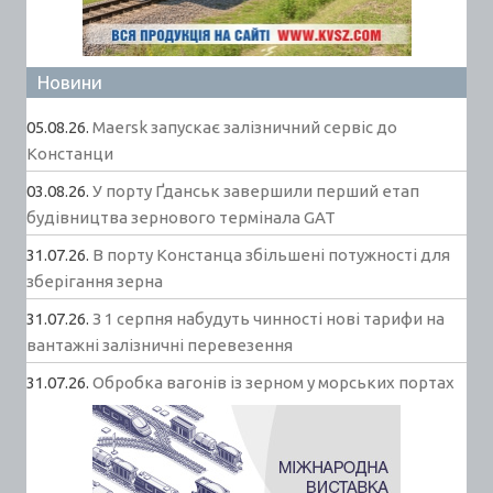
Новини
05.08.26.
Maersk запускає залізничний сервіс до
Констанци
03.08.26.
У порту Ґданськ завершили перший етап
будівництва зернового термінала GAT
31.07.26.
В порту Констанца збільшені потужності для
зберігання зерна
31.07.26.
З 1 серпня набудуть чинності нові тарифи на
вантажні залізничні перевезення
31.07.26.
Обробка вагонів із зерном у морських портах