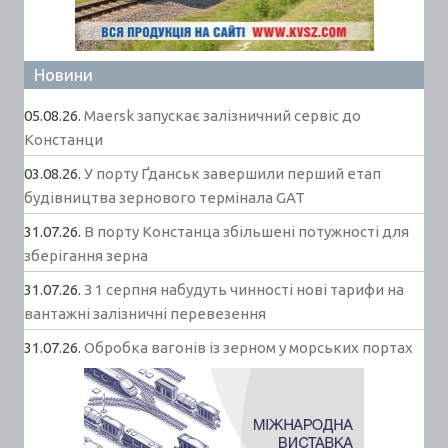
Новини
05.08.26.
Maersk запускає залізничний сервіс до
Констанци
03.08.26.
У порту Ґданськ завершили перший етап
будівництва зернового термінала GAT
31.07.26.
В порту Констанца збільшені потужності для
зберігання зерна
31.07.26.
З 1 серпня набудуть чинності нові тарифи на
вантажні залізничні перевезення
31.07.26.
Обробка вагонів із зерном у морських портах