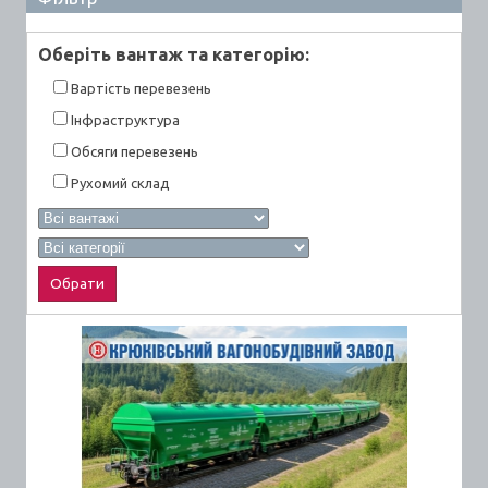
Оберiть вантаж та категорiю:
Вартiсть перевезень
Інфраструктура
Обсяги перевезень
Рухомий склад