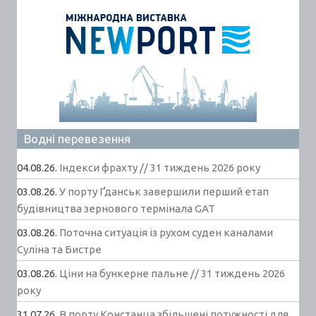
Водні перевезення
04.08.26.
Індекси фрахту // 31 тиждень 2026 року
03.08.26.
У порту Ґданськ завершили перший етап
будівництва зернового термінала GAT
03.08.26.
Поточна ситуація із рухом суден каналами
Суліна та Бистре
03.08.26.
Ціни на бункерне пальне // 31 тиждень 2026
року
31.07.26.
В порту Констанца збільшені потужності для