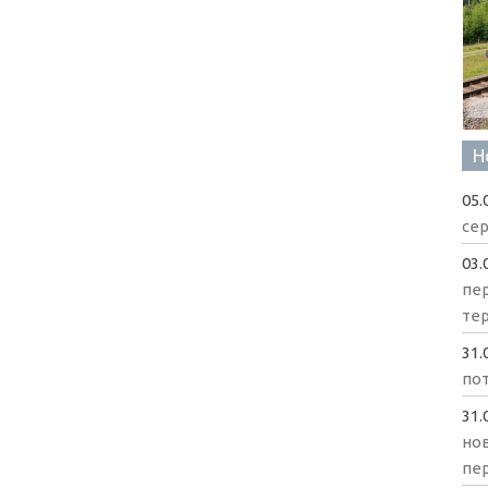
Н
05.
сер
03.
пе
те
31.
пот
31.
нов
пе