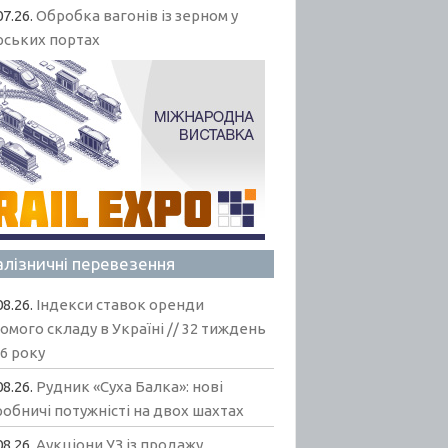
07.26.
Обробка вагонів із зерном у
рських портах
алізничні перевезення
08.26.
Індекси ставок оренди
омого складу в Україні // 32 тиждень
6 року
08.26.
Рудник «Суха Балка»: нові
обничі потужністі на двох шахтах
08.26.
Аукціони УЗ із продажу