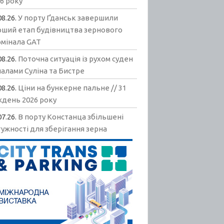
6 року
08.26.
У порту Ґданськ завершили
рший етап будівництва зернового
рмінала GAT
08.26.
Поточна ситуація із рухом суден
алами Суліна та Бистре
08.26.
Ціни на бункерне пальне // 31
ждень 2026 року
07.26.
В порту Констанца збільшені
ужності для зберігання зерна