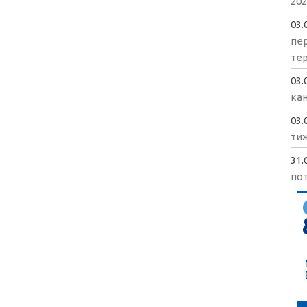
202
03.
пе
те
03.
кан
03.
ти
31.
пот