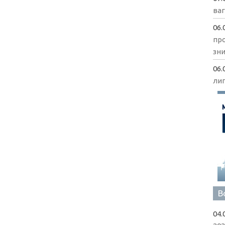
ва
06.
пр
зни
06.
ли
В
04.