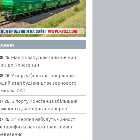
овини
08.26.
Maersk запускає залізничний
віс до Констанци
08.26.
У порту Ґданськ завершили
рший етап будівництва зернового
рмінала GAT
07.26.
В порту Констанца збільшені
ужності для зберігання зерна
07.26.
З 1 серпня набудуть чинності
і тарифи на вантажні залізничні
ревезення