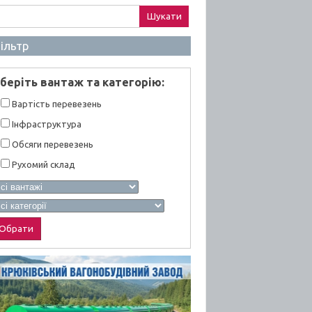
ук:
ільтр
берiть вантаж та категорiю:
Вартiсть перевезень
Інфраструктура
Обсяги перевезень
Рухомий склад