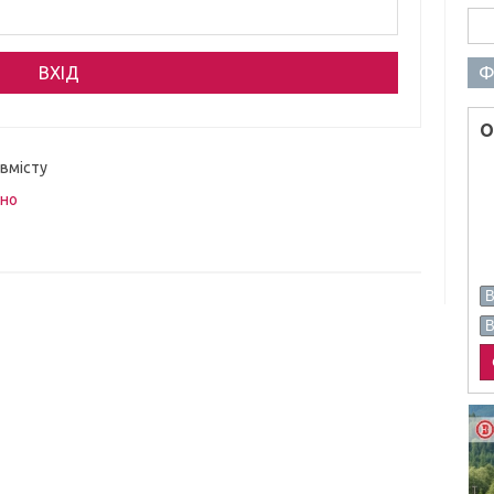
Пош
Ф
О
 вмісту
вно