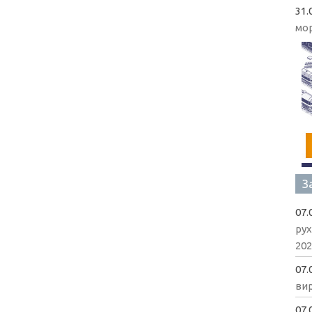
31.
мо
З
07.
рух
202
07.
вир
07.