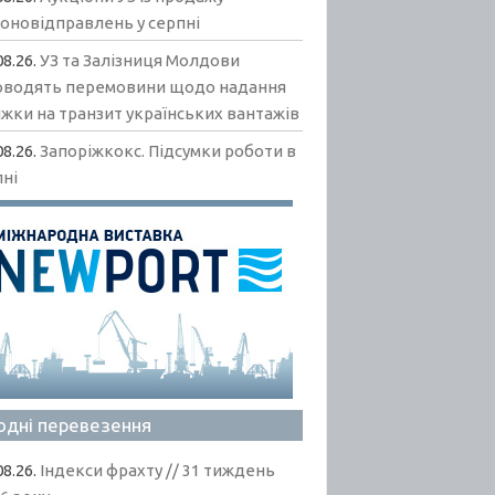
гоновідправлень у серпні
08.26.
УЗ та Залізниця Молдови
оводять перемовини щодо надання
жки на транзит українських вантажів
08.26.
Запоріжкокс. Підсумки роботи в
пні
одні перевезення
08.26.
Індекси фрахту // 31 тиждень