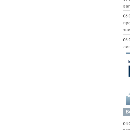
ва
06.
пр
зни
06.
ли
В
04.