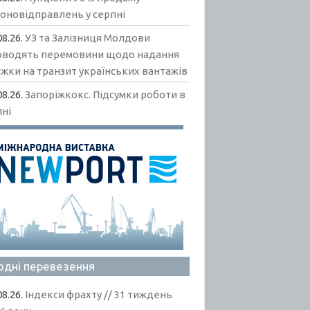
гоновідправлень у серпні
08.26.
УЗ та Залізниця Молдови
оводять перемовини щодо надання
жки на транзит українських вантажів
08.26.
Запоріжкокс. Підсумки роботи в
пні
одні перевезення
08.26.
Індекси фрахту // 31 тиждень