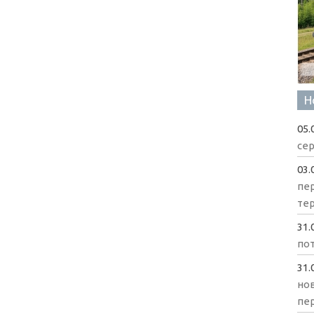
Н
05.
сер
03.
пе
те
31.
пот
31.
нов
пе