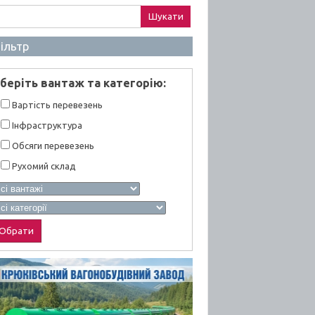
ук:
ільтр
берiть вантаж та категорiю:
Вартiсть перевезень
Інфраструктура
Обсяги перевезень
Рухомий склад