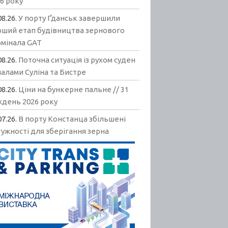
6 року
08.26.
У порту Ґданськ завершили
рший етап будівництва зернового
рмінала GAT
08.26.
Поточна ситуація із рухом суден
алами Суліна та Бистре
08.26.
Ціни на бункерне пальне // 31
ждень 2026 року
07.26.
В порту Констанца збільшені
ужності для зберігання зерна