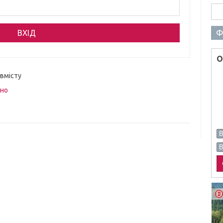
Пош
Ф
О
 вмісту
вно