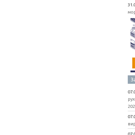
31.
мо
З
07.
рух
202
07.
вир
07.