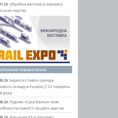
07.26.
Обробка вагонів із зерном у
рських портах
алізничні перевезення
08.26.
Індекси ставок оренди
омого складу в Україні // 32 тиждень
6 року
08.26.
Рудник «Суха Балка»: нові
обничі потужністі на двох шахтах
08.26.
Аукціони УЗ із продажу