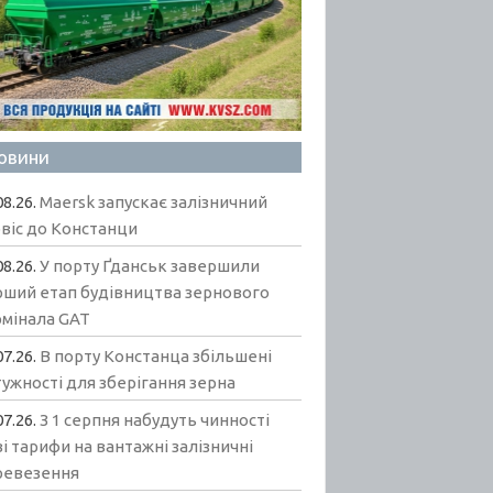
овини
08.26.
Maersk запускає залізничний
віс до Констанци
08.26.
У порту Ґданськ завершили
рший етап будівництва зернового
рмінала GAT
07.26.
В порту Констанца збільшені
ужності для зберігання зерна
07.26.
З 1 серпня набудуть чинності
і тарифи на вантажні залізничні
ревезення