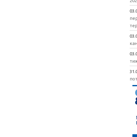
202
03.
пе
те
03.
кан
03.
ти
31.
пот