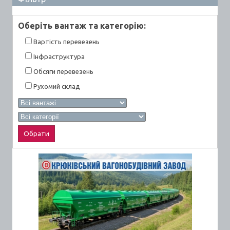
Оберiть вантаж та категорiю:
Вартiсть перевезень
Інфраструктура
Обсяги перевезень
Рухомий склад