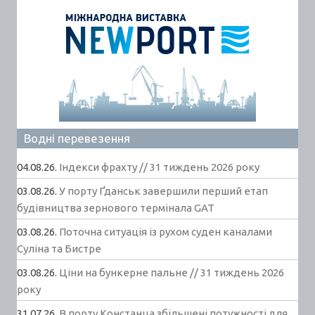
Водні перевезення
04.08.26.
Індекси фрахту // 31 тиждень 2026 року
03.08.26.
У порту Ґданськ завершили перший етап
будівництва зернового термінала GAT
03.08.26.
Поточна ситуація із рухом суден каналами
Суліна та Бистре
03.08.26.
Ціни на бункерне пальне // 31 тиждень 2026
року
31.07.26.
В порту Констанца збільшені потужності для