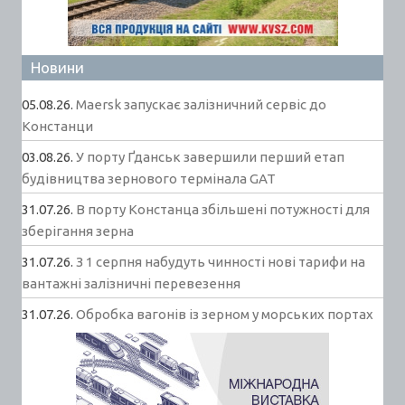
Новини
05.08.26.
Maersk запускає залізничний сервіс до
Констанци
03.08.26.
У порту Ґданськ завершили перший етап
будівництва зернового термінала GAT
31.07.26.
В порту Констанца збільшені потужності для
зберігання зерна
31.07.26.
З 1 серпня набудуть чинності нові тарифи на
вантажні залізничні перевезення
31.07.26.
Обробка вагонів із зерном у морських портах