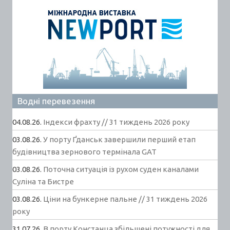
Водні перевезення
04.08.26.
Індекси фрахту // 31 тиждень 2026 року
03.08.26.
У порту Ґданськ завершили перший етап
будівництва зернового термінала GAT
03.08.26.
Поточна ситуація із рухом суден каналами
Суліна та Бистре
03.08.26.
Ціни на бункерне пальне // 31 тиждень 2026
року
31.07.26.
В порту Констанца збільшені потужності для