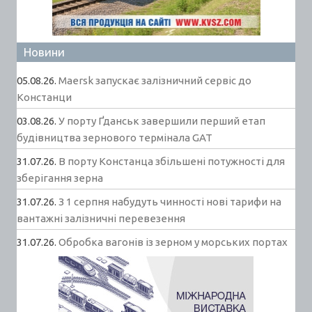
Новини
05.08.26.
Maersk запускає залізничний сервіс до
Констанци
03.08.26.
У порту Ґданськ завершили перший етап
будівництва зернового термінала GAT
31.07.26.
В порту Констанца збільшені потужності для
зберігання зерна
31.07.26.
З 1 серпня набудуть чинності нові тарифи на
вантажні залізничні перевезення
31.07.26.
Обробка вагонів із зерном у морських портах