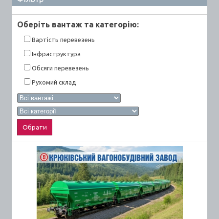
Оберiть вантаж та категорiю:
Вартiсть перевезень
Інфраструктура
Обсяги перевезень
Рухомий склад