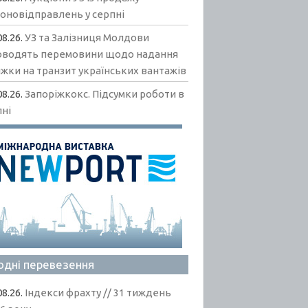
гоновідправлень у серпні
08.26.
УЗ та Залізниця Молдови
оводять перемовини щодо надання
жки на транзит українських вантажів
08.26.
Запоріжкокс. Підсумки роботи в
пні
одні перевезення
08.26.
Індекси фрахту // 31 тиждень