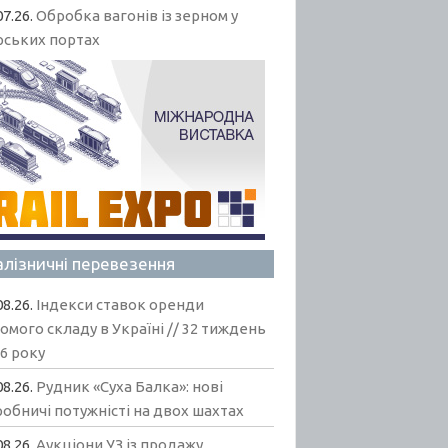
07.26.
Обробка вагонів із зерном у
рських портах
алізничні перевезення
08.26.
Індекси ставок оренди
омого складу в Україні // 32 тиждень
6 року
08.26.
Рудник «Суха Балка»: нові
обничі потужністі на двох шахтах
08.26.
Аукціони УЗ із продажу