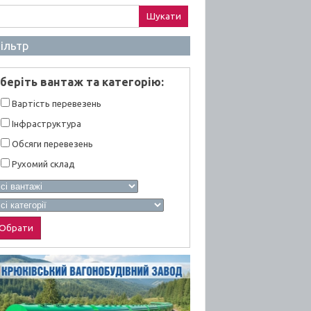
ук:
ільтр
берiть вантаж та категорiю:
Вартiсть перевезень
Інфраструктура
Обсяги перевезень
Рухомий склад