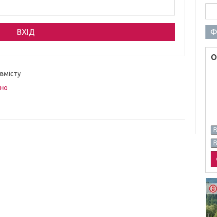
Пош
Ф
О
 вмісту
вно