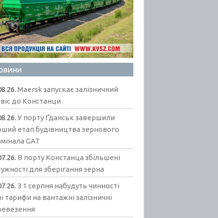
овини
08.26.
Maersk запускає залізничний
віс до Констанци
08.26.
У порту Ґданськ завершили
рший етап будівництва зернового
рмінала GAT
07.26.
В порту Констанца збільшені
ужності для зберігання зерна
07.26.
З 1 серпня набудуть чинності
і тарифи на вантажні залізничні
ревезення