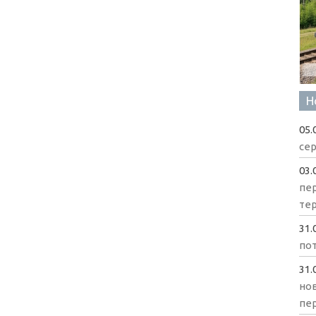
Н
05.
сер
03.
пе
те
31.
пот
31.
нов
пе