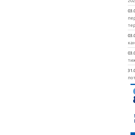
202
03.
пе
те
03.
кан
03.
ти
31.
пот