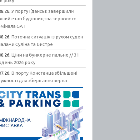
6 року
08.26.
У порту Ґданськ завершили
рший етап будівництва зернового
рмінала GAT
08.26.
Поточна ситуація із рухом суден
алами Суліна та Бистре
08.26.
Ціни на бункерне пальне // 31
ждень 2026 року
07.26.
В порту Констанца збільшені
ужності для зберігання зерна