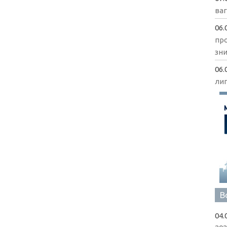
ва
06.
пр
зни
06.
ли
В
04.