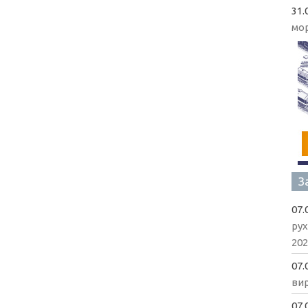
31.
мо
З
07.
рух
202
07.
вир
07.