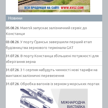
Новини
05.08.26.
Maersk запускає залізничний сервіс до
Констанци
03.08.26.
У порту Ґданськ завершили перший етап
будівництва зернового термінала GAT
31.07.26.
В порту Констанца збільшені потужності для
зберігання зерна
31.07.26.
З 1 серпня набудуть чинності нові тарифи на
вантажні залізничні перевезення
31.07.26.
Обробка вагонів із зерном у морських портах