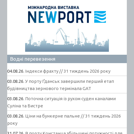
Водні перевезення
04.08.26.
Індекси фрахту // 31 тиждень 2026 року
03.08.26.
У порту Ґданськ завершили перший етап
будівництва зернового термінала GAT
03.08.26.
Поточна ситуація із рухом суден каналами
Суліна та Бистре
03.08.26.
Ціни на бункерне пальне // 31 тиждень 2026
року
31.07.26.
В порту Констанца збільшені потужності для