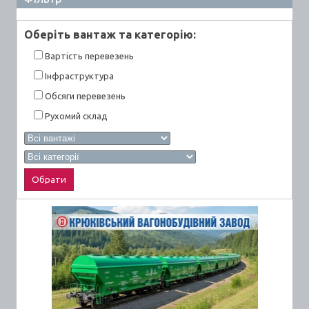
Оберiть вантаж та категорiю:
Вартiсть перевезень
Інфраструктура
Обсяги перевезень
Рухомий склад