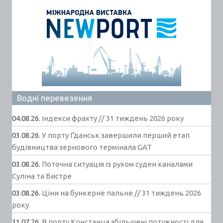
Водні перевезення
04.08.26.
Індекси фрахту // 31 тиждень 2026 року
03.08.26.
У порту Ґданськ завершили перший етап
будівництва зернового термінала GAT
03.08.26.
Поточна ситуація із рухом суден каналами
Суліна та Бистре
03.08.26.
Ціни на бункерне пальне // 31 тиждень 2026
року
31.07.26.
В порту Констанца збільшені потужності для