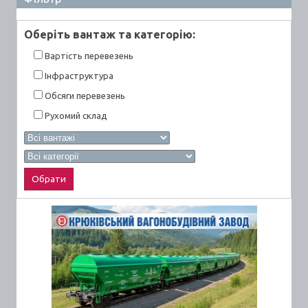
Оберiть вантаж та категорiю:
Вартiсть перевезень
Інфраструктура
Обсяги перевезень
Рухомий склад