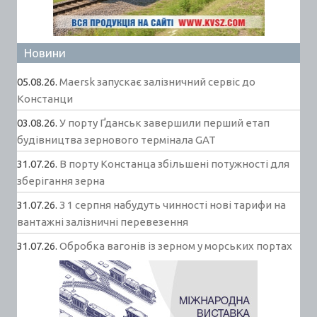
Новини
05.08.26.
Maersk запускає залізничний сервіс до
Констанци
03.08.26.
У порту Ґданськ завершили перший етап
будівництва зернового термінала GAT
31.07.26.
В порту Констанца збільшені потужності для
зберігання зерна
31.07.26.
З 1 серпня набудуть чинності нові тарифи на
вантажні залізничні перевезення
31.07.26.
Обробка вагонів із зерном у морських портах