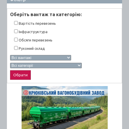
Оберiть вантаж та категорiю:
Вартiсть перевезень
Інфраструктура
Обсяги перевезень
Рухомий склад