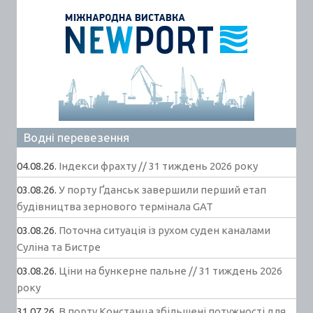
Водні перевезення
04.08.26.
Індекси фрахту // 31 тиждень 2026 року
03.08.26.
У порту Ґданськ завершили перший етап
будівництва зернового термінала GAT
03.08.26.
Поточна ситуація із рухом суден каналами
Суліна та Бистре
03.08.26.
Ціни на бункерне пальне // 31 тиждень 2026
року
31.07.26.
В порту Констанца збільшені потужності для