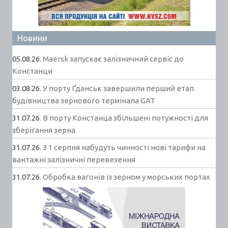
Новини
05.08.26.
Maersk запускає залізничний сервіс до
Констанци
03.08.26.
У порту Ґданськ завершили перший етап
будівництва зернового термінала GAT
31.07.26.
В порту Констанца збільшені потужності для
зберігання зерна
31.07.26.
З 1 серпня набудуть чинності нові тарифи на
вантажні залізничні перевезення
31.07.26.
Обробка вагонів із зерном у морських портах