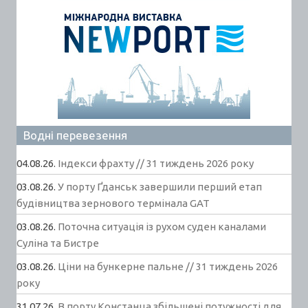
Водні перевезення
04.08.26.
Індекси фрахту // 31 тиждень 2026 року
03.08.26.
У порту Ґданськ завершили перший етап
будівництва зернового термінала GAT
03.08.26.
Поточна ситуація із рухом суден каналами
Суліна та Бистре
03.08.26.
Ціни на бункерне пальне // 31 тиждень 2026
року
31.07.26.
В порту Констанца збільшені потужності для