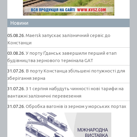
Новини
05.08.26.
Maersk запускає залізничний сервіс до
Констанци
03.08.26.
У порту Ґданськ завершили перший етап
будівництва зернового термінала GAT
31.07.26.
В порту Констанца збільшені потужності для
зберігання зерна
31.07.26.
З 1 серпня набудуть чинності нові тарифи на
вантажні залізничні перевезення
31.07.26.
Обробка вагонів із зерном у морських портах