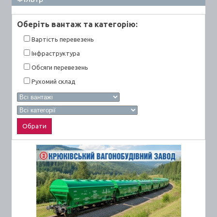
Оберiть вантаж та категорiю:
Вартiсть перевезень
Інфраструктура
Обсяги перевезень
Рухомий склад