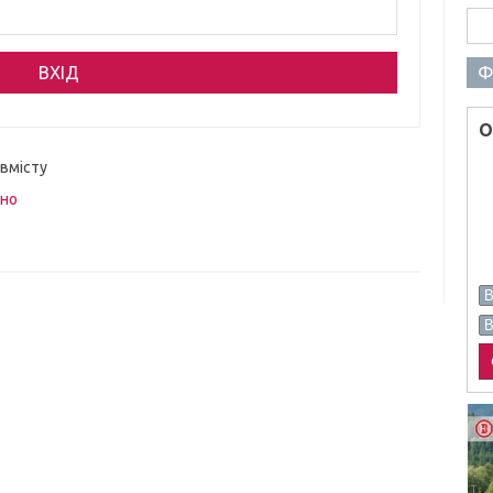
Пош
Ф
О
 вмісту
вно