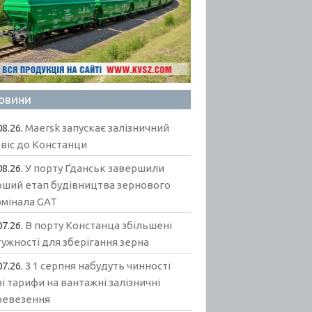
овини
08.26.
Maersk запускає залізничний
віс до Констанци
08.26.
У порту Ґданськ завершили
рший етап будівництва зернового
рмінала GAT
07.26.
В порту Констанца збільшені
ужності для зберігання зерна
07.26.
З 1 серпня набудуть чинності
і тарифи на вантажні залізничні
ревезення