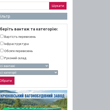
ук:
ільтр
берiть вантаж та категорiю:
Вартiсть перевезень
Інфраструктура
Обсяги перевезень
Рухомий склад