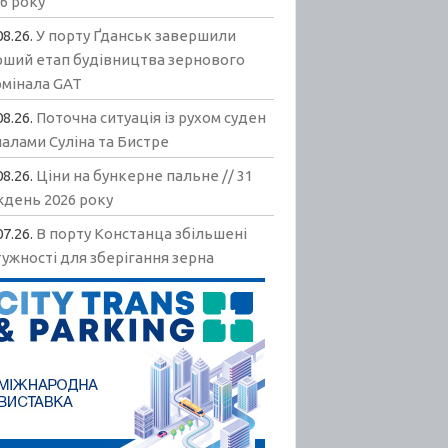
6 року
08.26.
У порту Ґданськ завершили
рший етап будівництва зернового
рмінала GAT
08.26.
Поточна ситуація із рухом суден
алами Суліна та Бистре
08.26.
Ціни на бункерне пальне // 31
ждень 2026 року
07.26.
В порту Констанца збільшені
ужності для зберігання зерна