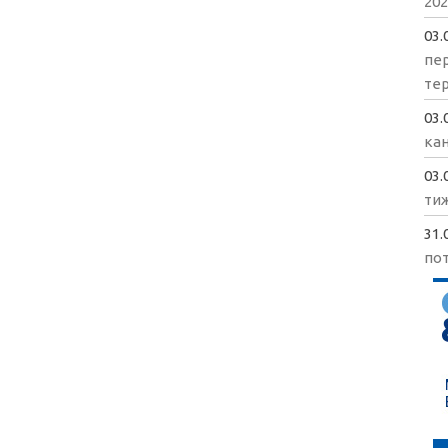
202
03.
пе
те
03.
кан
03.
ти
31.
пот