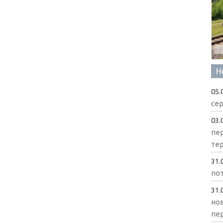
Н
05.
сер
03.
пе
те
31.
пот
31.
нов
пе