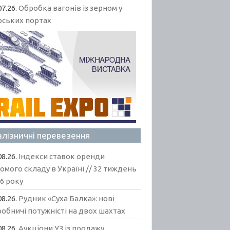
07.26.
Обробка вагонів із зерном у
рських портах
алізничні перевезення
08.26.
Індекси ставок оренди
омого складу в Україні // 32 тиждень
6 року
08.26.
Рудник «Суха Балка»: нові
обничі потужністі на двох шахтах
08.26.
Аукціони УЗ із продажу