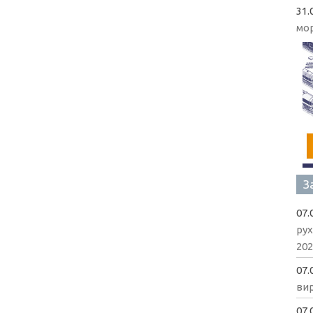
31.
мо
З
07.
рух
202
07.
вир
07.