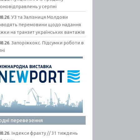
гоновідправлень у серпні
08.26.
УЗ та Залізниця Молдови
оводять перемовини щодо надання
жки на транзит українських вантажів
08.26.
Запоріжкокс. Підсумки роботи в
пні
одні перевезення
08.26.
Індекси фрахту // 31 тиждень