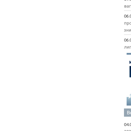
ва
06.
пр
зни
06.
ли
В
04.