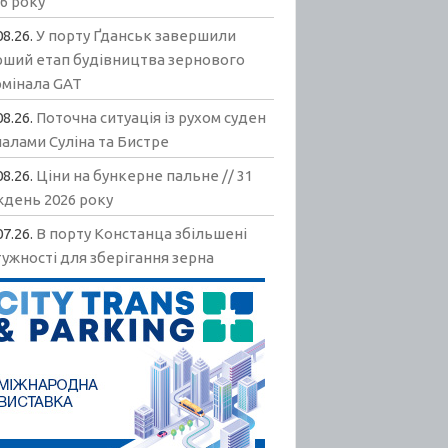
6 року
08.26.
У порту Ґданськ завершили
рший етап будівництва зернового
рмінала GAT
08.26.
Поточна ситуація із рухом суден
алами Суліна та Бистре
08.26.
Ціни на бункерне пальне // 31
ждень 2026 року
07.26.
В порту Констанца збільшені
ужності для зберігання зерна