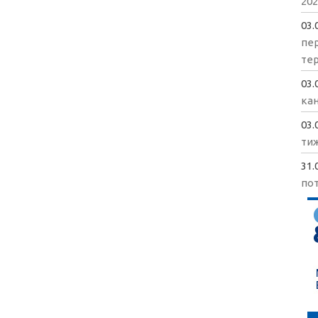
202
03.
пе
те
03.
кан
03.
ти
31.
пот