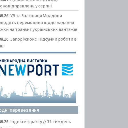
гоновідправлень у серпні
08.26.
УЗ та Залізниця Молдови
оводять перемовини щодо надання
жки на транзит українських вантажів
08.26.
Запоріжкокс. Підсумки роботи в
пні
одні перевезення
08.26.
Індекси фрахту // 31 тиждень