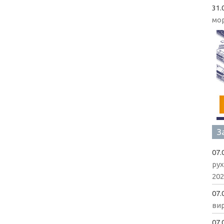
31.
мо
З
07.
рух
202
07.
вир
07.