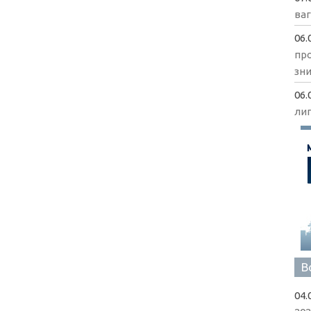
ва
06.
пр
зни
06.
ли
В
04.