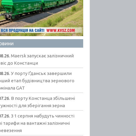
овини
08.26.
Maersk запускає залізничний
віс до Констанци
08.26.
У порту Ґданськ завершили
рший етап будівництва зернового
рмінала GAT
07.26.
В порту Констанца збільшені
ужності для зберігання зерна
07.26.
З 1 серпня набудуть чинності
і тарифи на вантажні залізничні
ревезення