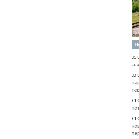
Н
05.
сер
03.
пе
те
31.
пот
31.
нов
пе