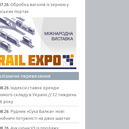
07.26.
Обробка вагонів із зерном у
рських портах
алізничні перевезення
08.26.
Індекси ставок оренди
омого складу в Україні // 32 тиждень
6 року
08.26.
Рудник «Суха Балка»: нові
обничі потужністі на двох шахтах
08.26.
Аукціони УЗ із продажу