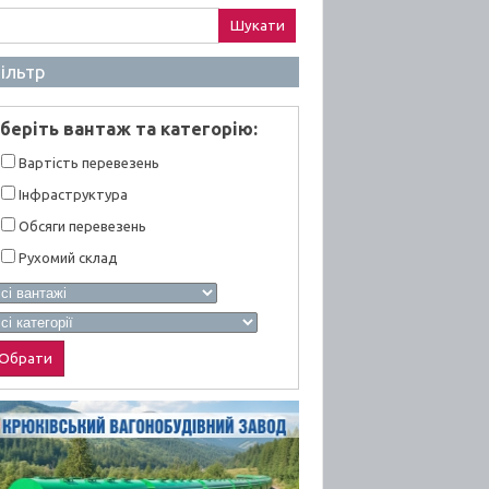
ук:
ільтр
берiть вантаж та категорiю:
Вартiсть перевезень
Інфраструктура
Обсяги перевезень
Рухомий склад