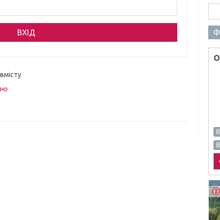
Пош
Ф
О
 вмісту
вно