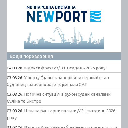
Водні перевезення
04.08.26.
Індекси фрахту // 31 тиждень 2026 року
03.08.26.
У порту Ґданськ завершили перший етап
будівництва зернового термінала GAT
03.08.26.
Поточна ситуація із рухом суден каналами
Суліна та Бистре
03.08.26.
Ціни на бункерне пальне // 31 тиждень 2026
року
31.07.26.
В порту Констанца збільшені потужності для