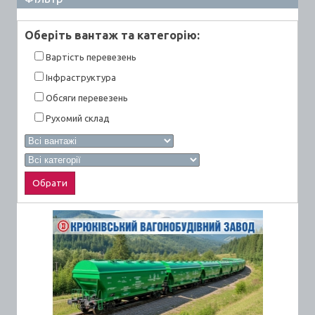
Оберiть вантаж та категорiю:
Вартiсть перевезень
Інфраструктура
Обсяги перевезень
Рухомий склад