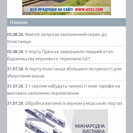
Новини
05.08.26.
Maersk запускає залізничний сервіс до
Констанци
03.08.26.
У порту Ґданськ завершили перший етап
будівництва зернового термінала GAT
31.07.26.
В порту Констанца збільшені потужності для
зберігання зерна
31.07.26.
З 1 серпня набудуть чинності нові тарифи на
вантажні залізничні перевезення
31.07.26.
Обробка вагонів із зерном у морських портах