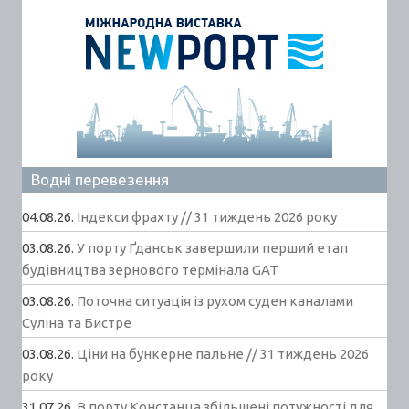
Водні перевезення
04.08.26.
Індекси фрахту // 31 тиждень 2026 року
03.08.26.
У порту Ґданськ завершили перший етап
будівництва зернового термінала GAT
03.08.26.
Поточна ситуація із рухом суден каналами
Суліна та Бистре
03.08.26.
Ціни на бункерне пальне // 31 тиждень 2026
року
31.07.26.
В порту Констанца збільшені потужності для