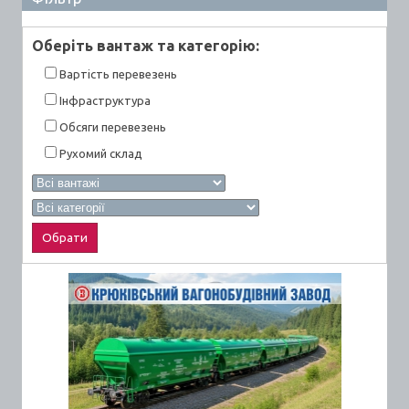
Оберiть вантаж та категорiю:
Вартiсть перевезень
Інфраструктура
Обсяги перевезень
Рухомий склад