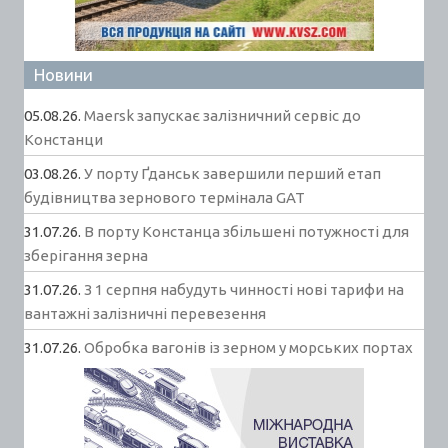
Новини
05.08.26.
Maersk запускає залізничний сервіс до
Констанци
03.08.26.
У порту Ґданськ завершили перший етап
будівництва зернового термінала GAT
31.07.26.
В порту Констанца збільшені потужності для
зберігання зерна
31.07.26.
З 1 серпня набудуть чинності нові тарифи на
вантажні залізничні перевезення
31.07.26.
Обробка вагонів із зерном у морських портах