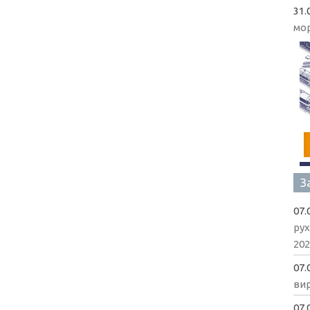
31.
мо
З
07.
рух
202
07.
вир
07.