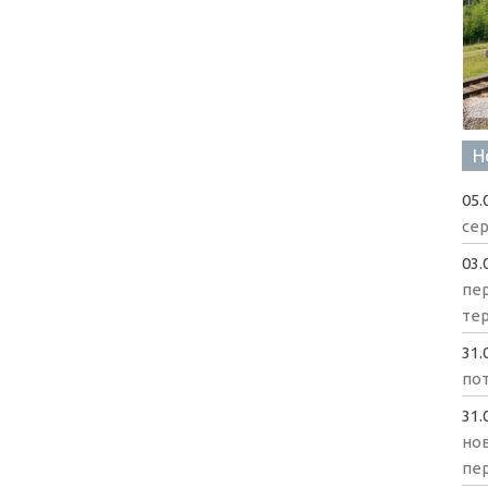
Н
05.
сер
03.
пе
те
31.
пот
31.
нов
пе