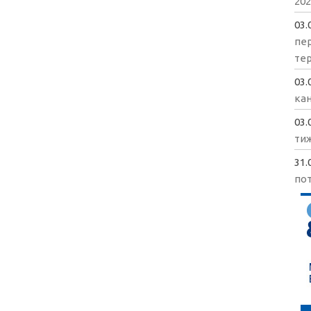
202
03.
пе
те
03.
кан
03.
ти
31.
пот