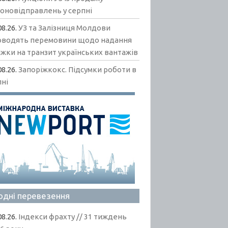
гоновідправлень у серпні
08.26.
УЗ та Залізниця Молдови
оводять перемовини щодо надання
жки на транзит українських вантажів
08.26.
Запоріжкокс. Підсумки роботи в
пні
одні перевезення
08.26.
Індекси фрахту // 31 тиждень