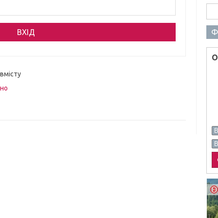
Пош
Ф
О
 вмісту
вно