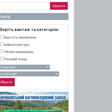
ук:
ільтр
берiть вантаж та категорiю:
Вартiсть перевезень
Інфраструктура
Обсяги перевезень
Рухомий склад