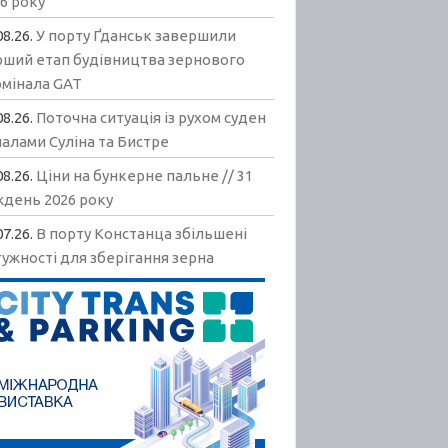
6 року
08.26.
У порту Ґданськ завершили
рший етап будівництва зернового
рмінала GAT
08.26.
Поточна ситуація із рухом суден
алами Суліна та Бистре
08.26.
Ціни на бункерне пальне // 31
ждень 2026 року
07.26.
В порту Констанца збільшені
ужності для зберігання зерна