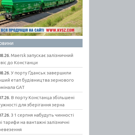
овини
08.26.
Maersk запускає залізничний
віс до Констанци
08.26.
У порту Ґданськ завершили
рший етап будівництва зернового
рмінала GAT
07.26.
В порту Констанца збільшені
ужності для зберігання зерна
07.26.
З 1 серпня набудуть чинності
і тарифи на вантажні залізничні
ревезення