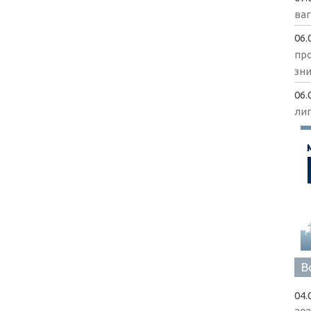
ва
06.
пр
зни
06.
ли
В
04.