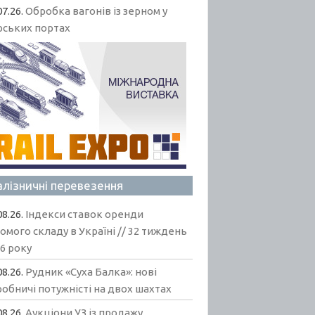
07.26.
Обробка вагонів із зерном у
рських портах
алізничні перевезення
08.26.
Індекси ставок оренди
омого складу в Україні // 32 тиждень
6 року
08.26.
Рудник «Суха Балка»: нові
обничі потужністі на двох шахтах
08.26.
Аукціони УЗ із продажу