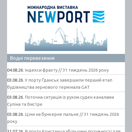
Водні перевезення
04.08.26.
Індекси фрахту // 31 тиждень 2026 року
03.08.26.
У порту Ґданськ завершили перший етап
будівництва зернового термінала GAT
03.08.26.
Поточна ситуація із рухом суден каналами
Суліна та Бистре
03.08.26.
Ціни на бункерне пальне // 31 тиждень 2026
року
31.07.26.
В порту Констанца збільшені потужності для