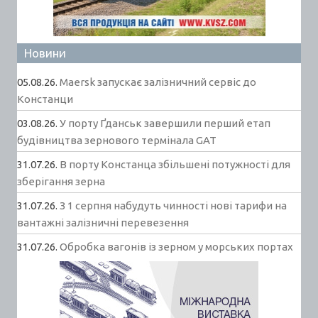
Новини
05.08.26.
Maersk запускає залізничний сервіс до
Констанци
03.08.26.
У порту Ґданськ завершили перший етап
будівництва зернового термінала GAT
31.07.26.
В порту Констанца збільшені потужності для
зберігання зерна
31.07.26.
З 1 серпня набудуть чинності нові тарифи на
вантажні залізничні перевезення
31.07.26.
Обробка вагонів із зерном у морських портах