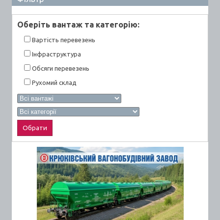
Оберiть вантаж та категорiю:
Вартiсть перевезень
Інфраструктура
Обсяги перевезень
Рухомий склад