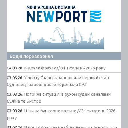
Водні перевезення
04.08.26.
Індекси фрахту // 31 тиждень 2026 року
03.08.26.
У порту Ґданськ завершили перший етап
будівництва зернового термінала GAT
03.08.26.
Поточна ситуація із рухом суден каналами
Суліна та Бистре
03.08.26.
Ціни на бункерне пальне // 31 тиждень 2026
року
31.07.26.
В порту Констанца збільшені потужності для