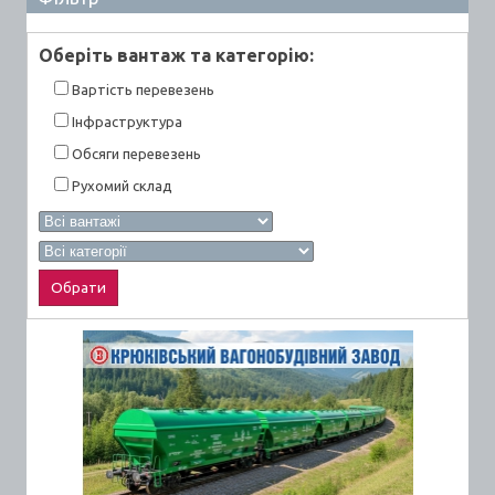
Оберiть вантаж та категорiю:
Вартiсть перевезень
Інфраструктура
Обсяги перевезень
Рухомий склад