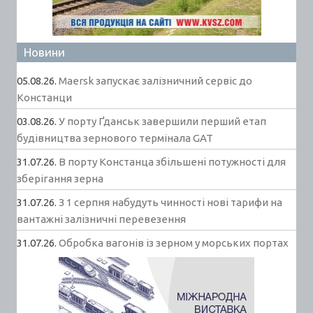
Новини
05.08.26.
Maersk запускає залізничний сервіс до
Констанци
03.08.26.
У порту Ґданськ завершили перший етап
будівництва зернового термінала GAT
31.07.26.
В порту Констанца збільшені потужності для
зберігання зерна
31.07.26.
З 1 серпня набудуть чинності нові тарифи на
вантажні залізничні перевезення
31.07.26.
Обробка вагонів із зерном у морських портах