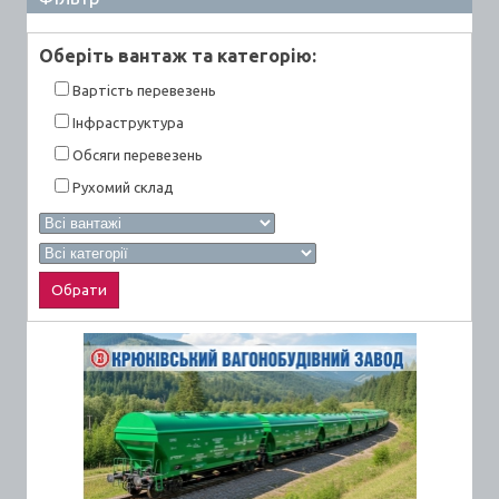
Оберiть вантаж та категорiю:
Вартiсть перевезень
Інфраструктура
Обсяги перевезень
Рухомий склад