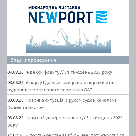
Водні перевезення
04.08.26.
Індекси фрахту // 31 тиждень 2026 року
03.08.26.
У порту Ґданськ завершили перший етап
будівництва зернового термінала GAT
03.08.26.
Поточна ситуація із рухом суден каналами
Суліна та Бистре
03.08.26.
Ціни на бункерне пальне // 31 тиждень 2026
року
31.07.26.
В порту Констанца збільшені потужності для