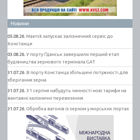
Новини
05.08.26.
Maersk запускає залізничний сервіс до
Констанци
03.08.26.
У порту Ґданськ завершили перший етап
будівництва зернового термінала GAT
31.07.26.
В порту Констанца збільшені потужності для
зберігання зерна
31.07.26.
З 1 серпня набудуть чинності нові тарифи на
вантажні залізничні перевезення
31.07.26.
Обробка вагонів із зерном у морських портах