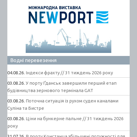
Водні перевезення
04.08.26.
Індекси фрахту // 31 тиждень 2026 року
03.08.26.
У порту Ґданськ завершили перший етап
будівництва зернового термінала GAT
03.08.26.
Поточна ситуація із рухом суден каналами
Суліна та Бистре
03.08.26.
Ціни на бункерне пальне // 31 тиждень 2026
року
31.07.26.
В порту Констанца збільшені потужності для