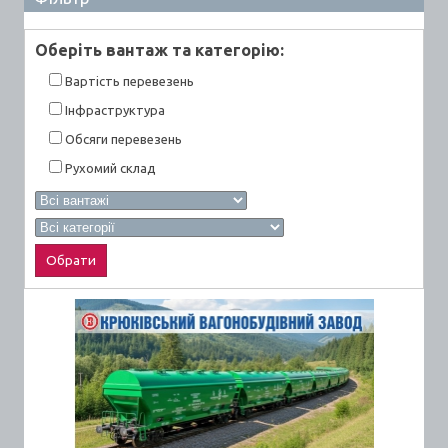
Оберiть вантаж та категорiю:
Вартiсть перевезень
Інфраструктура
Обсяги перевезень
Рухомий склад