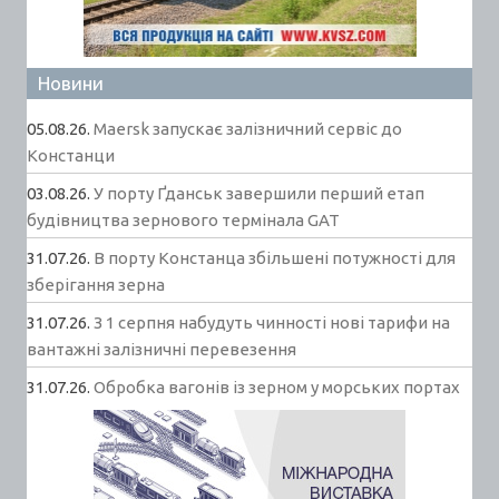
Новини
05.08.26.
Maersk запускає залізничний сервіс до
Констанци
03.08.26.
У порту Ґданськ завершили перший етап
будівництва зернового термінала GAT
31.07.26.
В порту Констанца збільшені потужності для
зберігання зерна
31.07.26.
З 1 серпня набудуть чинності нові тарифи на
вантажні залізничні перевезення
31.07.26.
Обробка вагонів із зерном у морських портах