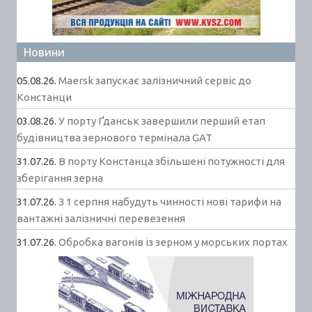
Новини
05.08.26.
Maersk запускає залізничний сервіс до
Констанци
03.08.26.
У порту Ґданськ завершили перший етап
будівництва зернового термінала GAT
31.07.26.
В порту Констанца збільшені потужності для
зберігання зерна
31.07.26.
З 1 серпня набудуть чинності нові тарифи на
вантажні залізничні перевезення
31.07.26.
Обробка вагонів із зерном у морських портах