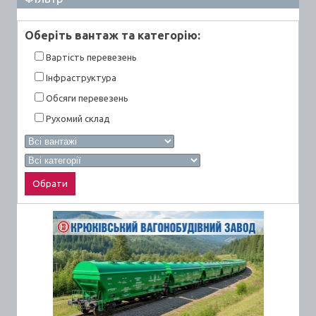
Оберiть вантаж та категорiю:
Вартiсть перевезень
Інфраструктура
Обсяги перевезень
Рухомий склад