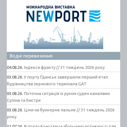
Водні перевезення
04.08.26.
Індекси фрахту // 31 тиждень 2026 року
03.08.26.
У порту Ґданськ завершили перший етап
будівництва зернового термінала GAT
03.08.26.
Поточна ситуація із рухом суден каналами
Суліна та Бистре
03.08.26.
Ціни на бункерне пальне // 31 тиждень 2026
року
31.07.26.
В порту Констанца збільшені потужності для