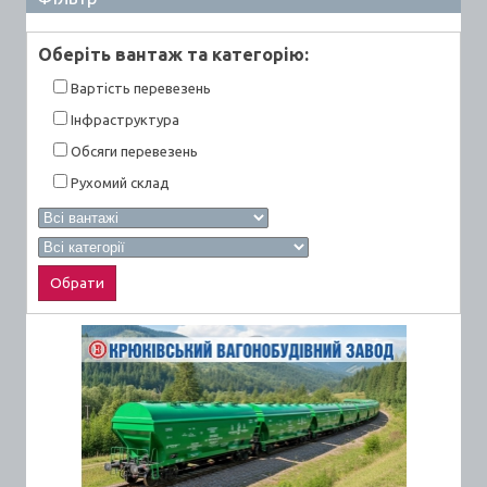
Оберiть вантаж та категорiю:
Вартiсть перевезень
Інфраструктура
Обсяги перевезень
Рухомий склад