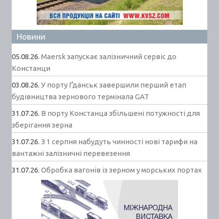
Новини
05.08.26.
Maersk запускає залізничний сервіс до
Констанци
03.08.26.
У порту Ґданськ завершили перший етап
будівництва зернового термінала GAT
31.07.26.
В порту Констанца збільшені потужності для
зберігання зерна
31.07.26.
З 1 серпня набудуть чинності нові тарифи на
вантажні залізничні перевезення
31.07.26.
Обробка вагонів із зерном у морських портах