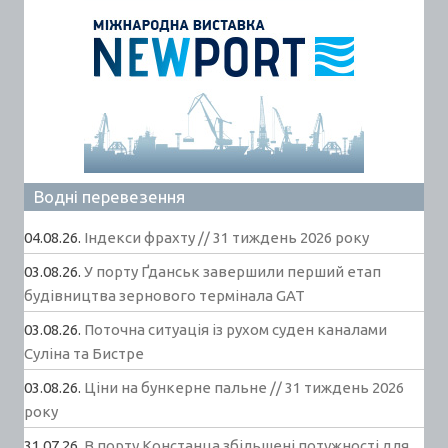
Водні перевезення
04.08.26.
Індекси фрахту // 31 тиждень 2026 року
03.08.26.
У порту Ґданськ завершили перший етап
будівництва зернового термінала GAT
03.08.26.
Поточна ситуація із рухом суден каналами
Суліна та Бистре
03.08.26.
Ціни на бункерне пальне // 31 тиждень 2026
року
31.07.26.
В порту Констанца збільшені потужності для