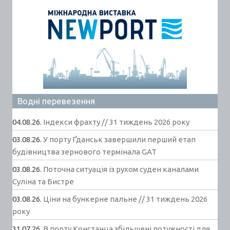
Водні перевезення
04.08.26.
Індекси фрахту // 31 тиждень 2026 року
03.08.26.
У порту Ґданськ завершили перший етап
будівництва зернового термінала GAT
03.08.26.
Поточна ситуація із рухом суден каналами
Суліна та Бистре
03.08.26.
Ціни на бункерне пальне // 31 тиждень 2026
року
31.07.26.
В порту Констанца збільшені потужності для