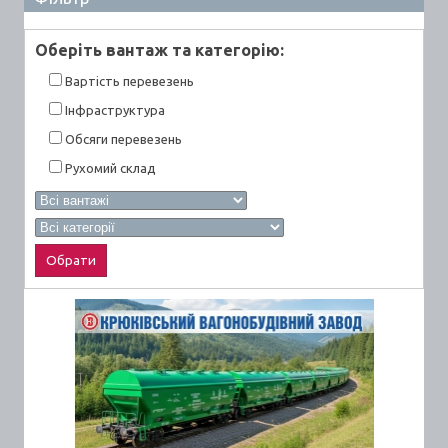
Оберiть вантаж та категорiю:
Вартiсть перевезень
Інфраструктура
Обсяги перевезень
Рухомий склад