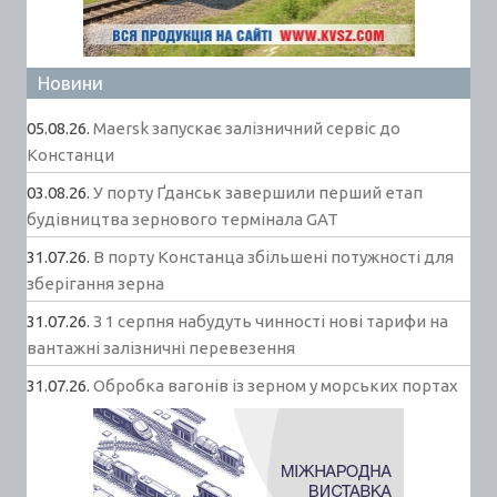
Новини
05.08.26.
Maersk запускає залізничний сервіс до
Констанци
03.08.26.
У порту Ґданськ завершили перший етап
будівництва зернового термінала GAT
31.07.26.
В порту Констанца збільшені потужності для
зберігання зерна
31.07.26.
З 1 серпня набудуть чинності нові тарифи на
вантажні залізничні перевезення
31.07.26.
Обробка вагонів із зерном у морських портах