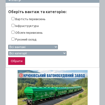
Оберiть вантаж та категорiю:
Вартiсть перевезень
Інфраструктура
Обсяги перевезень
Рухомий склад