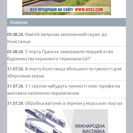
Новини
05.08.26.
Maersk запускає залізничний сервіс до
Констанци
03.08.26.
У порту Ґданськ завершили перший етап
будівництва зернового термінала GAT
31.07.26.
В порту Констанца збільшені потужності для
зберігання зерна
31.07.26.
З 1 серпня набудуть чинності нові тарифи на
вантажні залізничні перевезення
31.07.26.
Обробка вагонів із зерном у морських портах