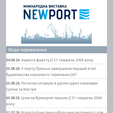
Водні перевезення
04.08.26.
Індекси фрахту // 31 тиждень 2026 року
03.08.26.
У порту Ґданськ завершили перший етап
будівництва зернового термінала GAT
03.08.26.
Поточна ситуація із рухом суден каналами
Суліна та Бистре
03.08.26.
Ціни на бункерне пальне // 31 тиждень 2026
року
31.07.26.
В порту Констанца збільшені потужності для