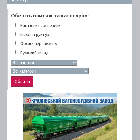
Оберiть вантаж та категорiю:
Вартiсть перевезень
Інфраструктура
Обсяги перевезень
Рухомий склад