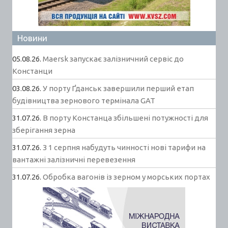
Новини
05.08.26.
Maersk запускає залізничний сервіс до
Констанци
03.08.26.
У порту Ґданськ завершили перший етап
будівництва зернового термінала GAT
31.07.26.
В порту Констанца збільшені потужності для
зберігання зерна
31.07.26.
З 1 серпня набудуть чинності нові тарифи на
вантажні залізничні перевезення
31.07.26.
Обробка вагонів із зерном у морських портах