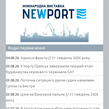
Водні перевезення
04.08.26.
Індекси фрахту // 31 тиждень 2026 року
03.08.26.
У порту Ґданськ завершили перший етап
будівництва зернового термінала GAT
03.08.26.
Поточна ситуація із рухом суден каналами
Суліна та Бистре
03.08.26.
Ціни на бункерне пальне // 31 тиждень 2026
року
31.07.26.
В порту Констанца збільшені потужності для