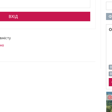
Пош
Ф
О
 вмісту
вно