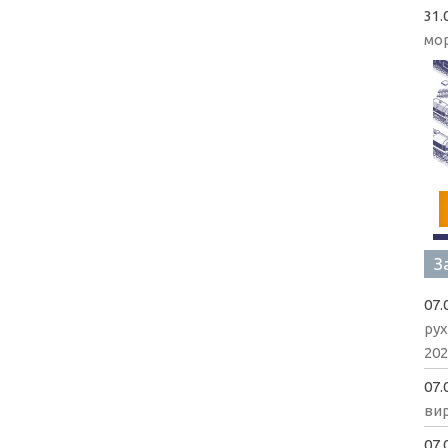
31.
мо
З
07.
рух
202
07.
вир
07.