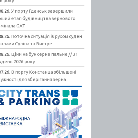
6 року
08.26.
У порту Ґданськ завершили
рший етап будівництва зернового
рмінала GAT
08.26.
Поточна ситуація із рухом суден
алами Суліна та Бистре
08.26.
Ціни на бункерне пальне // 31
ждень 2026 року
07.26.
В порту Констанца збільшені
ужності для зберігання зерна