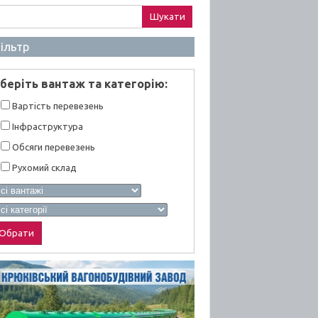
ук:
ільтр
берiть вантаж та категорiю:
Вартiсть перевезень
Інфраструктура
Обсяги перевезень
Рухомий склад