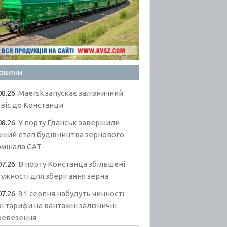
овини
08.26.
Maersk запускає залізничний
віс до Констанци
08.26.
У порту Ґданськ завершили
рший етап будівництва зернового
рмінала GAT
07.26.
В порту Констанца збільшені
ужності для зберігання зерна
07.26.
З 1 серпня набудуть чинності
і тарифи на вантажні залізничні
ревезення