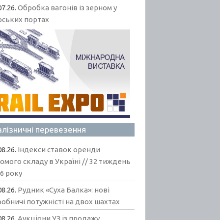
07.26.
Обробка вагонів із зерном у
рських портах
алізничні перевезення
08.26.
Індекси ставок оренди
омого складу в Україні // 32 тиждень
6 року
08.26.
Рудник «Суха Балка»: нові
обничі потужністі на двох шахтах
08.26.
Аукціони УЗ із продажу