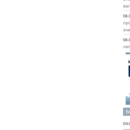
ва
06.
пр
зни
06.
ли
В
04.