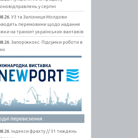
гоновідправлень у серпні
08.26.
УЗ та Залізниця Молдови
оводять перемовини щодо надання
жки на транзит українських вантажів
08.26.
Запоріжкокс. Підсумки роботи в
пні
одні перевезення
08.26.
Індекси фрахту // 31 тиждень