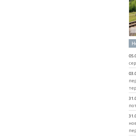
Н
05.
сер
03.
пе
те
31.
пот
31.
нов
пе