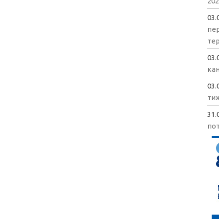
202
03.
пе
те
03.
кан
03.
ти
31.
пот