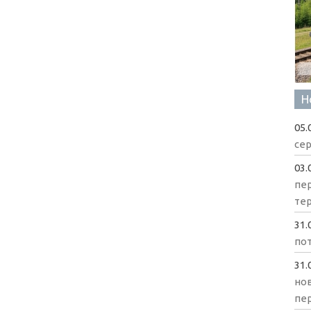
Н
05.
сер
03.
пе
те
31.
пот
31.
нов
пе