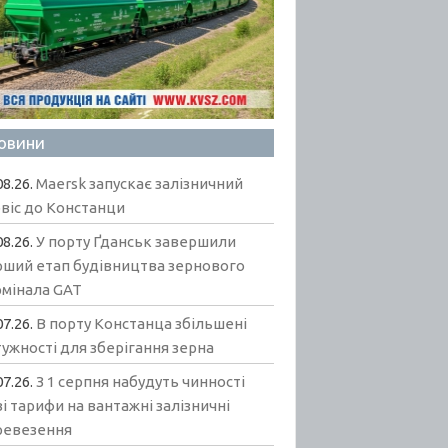
овини
08.26.
Maersk запускає залізничний
віс до Констанци
08.26.
У порту Ґданськ завершили
рший етап будівництва зернового
рмінала GAT
07.26.
В порту Констанца збільшені
ужності для зберігання зерна
07.26.
З 1 серпня набудуть чинності
і тарифи на вантажні залізничні
ревезення