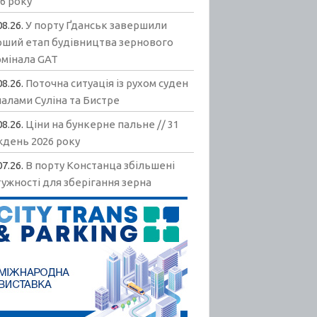
6 року
08.26.
У порту Ґданськ завершили
рший етап будівництва зернового
рмінала GAT
08.26.
Поточна ситуація із рухом суден
алами Суліна та Бистре
08.26.
Ціни на бункерне пальне // 31
ждень 2026 року
07.26.
В порту Констанца збільшені
ужності для зберігання зерна