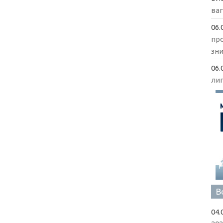
ва
06.
пр
зни
06.
ли
В
04.