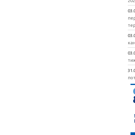
202
03.
пе
те
03.
кан
03.
ти
31.
пот