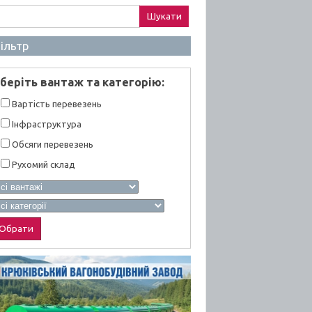
ук:
ільтр
берiть вантаж та категорiю:
Вартiсть перевезень
Інфраструктура
Обсяги перевезень
Рухомий склад