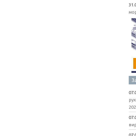
31.
мо
З
07.
рух
202
07.
вир
07.