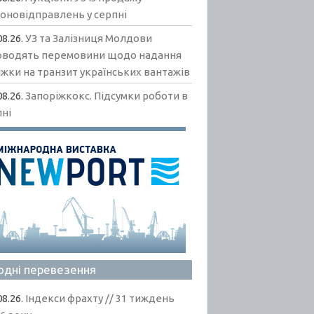
гоновідправлень у серпні
08.26.
УЗ та Залізниця Молдови
оводять перемовини щодо надання
жки на транзит українських вантажів
08.26.
Запоріжкокс. Підсумки роботи в
пні
одні перевезення
08.26.
Індекси фрахту // 31 тиждень