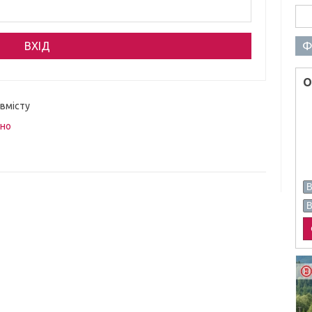
Пош
Ф
О
 вмісту
вно