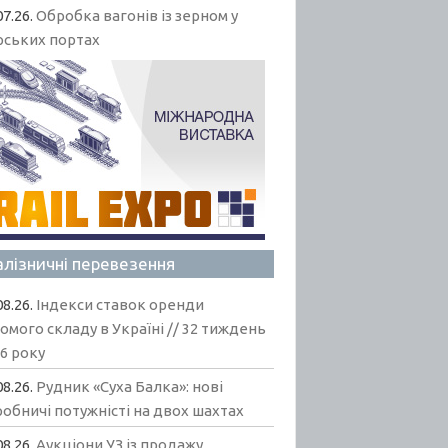
07.26.
Обробка вагонів із зерном у
рських портах
алізничні перевезення
08.26.
Індекси ставок оренди
омого складу в Україні // 32 тиждень
6 року
08.26.
Рудник «Суха Балка»: нові
обничі потужністі на двох шахтах
08.26.
Аукціони УЗ із продажу