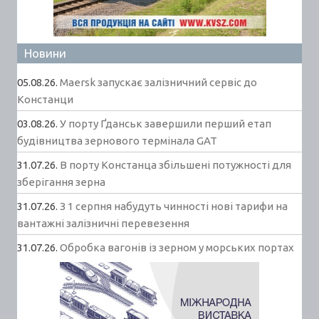
Новини
05.08.26.
Maersk запускає залізничний сервіс до
Констанци
03.08.26.
У порту Ґданськ завершили перший етап
будівництва зернового термінала GAT
31.07.26.
В порту Констанца збільшені потужності для
зберігання зерна
31.07.26.
З 1 серпня набудуть чинності нові тарифи на
вантажні залізничні перевезення
31.07.26.
Обробка вагонів із зерном у морських портах