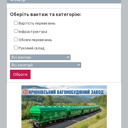
Оберiть вантаж та категорiю:
Вартiсть перевезень
Інфраструктура
Обсяги перевезень
Рухомий склад