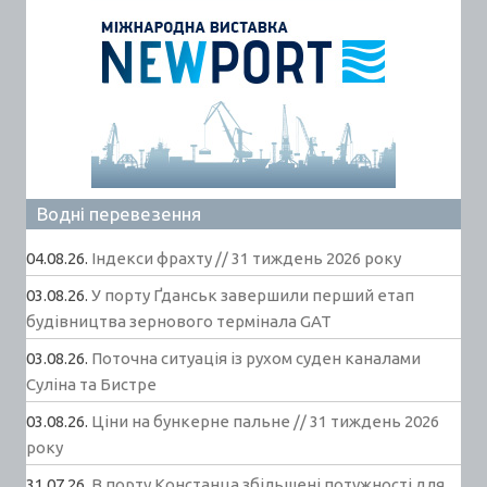
Водні перевезення
04.08.26.
Індекси фрахту // 31 тиждень 2026 року
03.08.26.
У порту Ґданськ завершили перший етап
будівництва зернового термінала GAT
03.08.26.
Поточна ситуація із рухом суден каналами
Суліна та Бистре
03.08.26.
Ціни на бункерне пальне // 31 тиждень 2026
року
31.07.26.
В порту Констанца збільшені потужності для