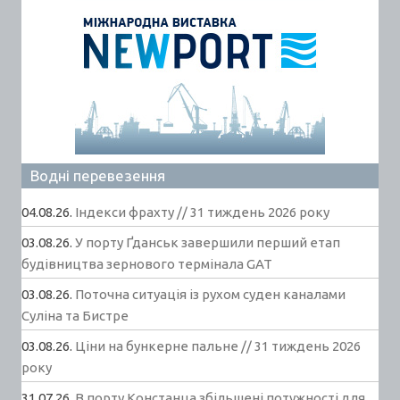
Водні перевезення
04.08.26.
Індекси фрахту // 31 тиждень 2026 року
03.08.26.
У порту Ґданськ завершили перший етап
будівництва зернового термінала GAT
03.08.26.
Поточна ситуація із рухом суден каналами
Суліна та Бистре
03.08.26.
Ціни на бункерне пальне // 31 тиждень 2026
року
31.07.26.
В порту Констанца збільшені потужності для