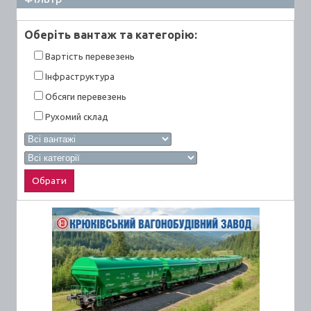
Оберiть вантаж та категорiю:
Вартiсть перевезень
Інфраструктура
Обсяги перевезень
Рухомий склад