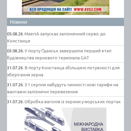
Новини
05.08.26.
Maersk запускає залізничний сервіс до
Констанци
03.08.26.
У порту Ґданськ завершили перший етап
будівництва зернового термінала GAT
31.07.26.
В порту Констанца збільшені потужності для
зберігання зерна
31.07.26.
З 1 серпня набудуть чинності нові тарифи на
вантажні залізничні перевезення
31.07.26.
Обробка вагонів із зерном у морських портах