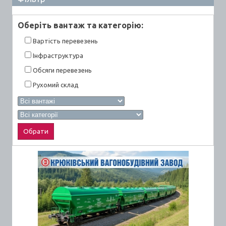
Оберiть вантаж та категорiю:
Вартiсть перевезень
Інфраструктура
Обсяги перевезень
Рухомий склад