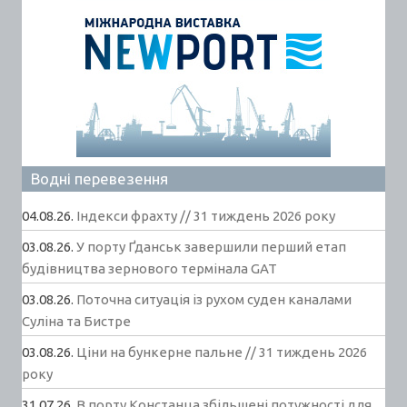
Водні перевезення
04.08.26.
Індекси фрахту // 31 тиждень 2026 року
03.08.26.
У порту Ґданськ завершили перший етап
будівництва зернового термінала GAT
03.08.26.
Поточна ситуація із рухом суден каналами
Суліна та Бистре
03.08.26.
Ціни на бункерне пальне // 31 тиждень 2026
року
31.07.26.
В порту Констанца збільшені потужності для