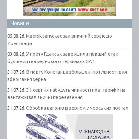
Новини
05.08.26.
Maersk запускає залізничний сервіс до
Констанци
03.08.26.
У порту Ґданськ завершили перший етап
будівництва зернового термінала GAT
31.07.26.
В порту Констанца збільшені потужності для
зберігання зерна
31.07.26.
З 1 серпня набудуть чинності нові тарифи на
вантажні залізничні перевезення
31.07.26.
Обробка вагонів із зерном у морських портах