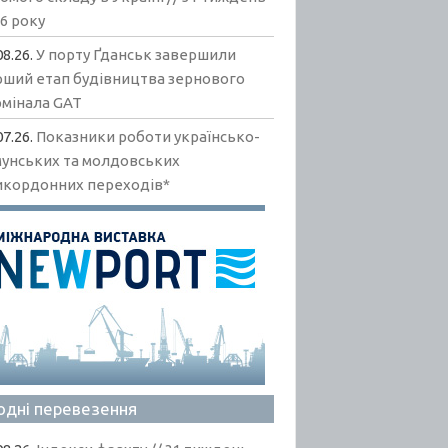
6 року
08.26.
У порту Ґданськ завершили
рший етап будівництва зернового
рмінала GAT
07.26.
Показники роботи українсько-
мунських та молдовських
икордонних переходів*
одні перевезення