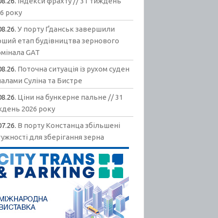
08.26.
Індекси фрахту // 31 тиждень
6 року
08.26.
У порту Ґданськ завершили
рший етап будівництва зернового
рмінала GAT
08.26.
Поточна ситуація із рухом суден
алами Суліна та Бистре
08.26.
Ціни на бункерне пальне // 31
ждень 2026 року
07.26.
В порту Констанца збільшені
ужності для зберігання зерна