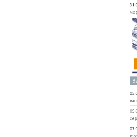
31.
мо
З
05.
імп
05.
сер
03.
рух