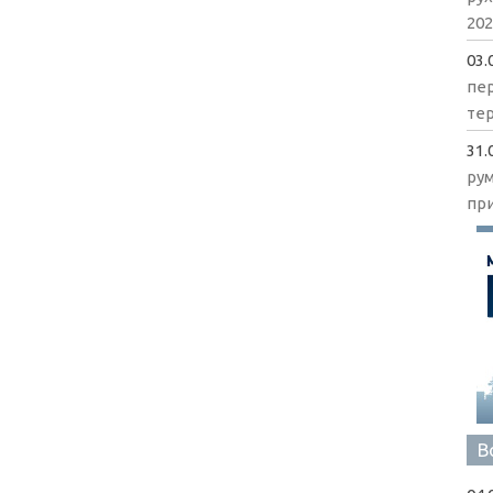
202
03.
пе
те
31.
ру
пр
В