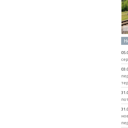
Н
05.
сер
03.
пе
те
31.
пот
31.
нов
пе