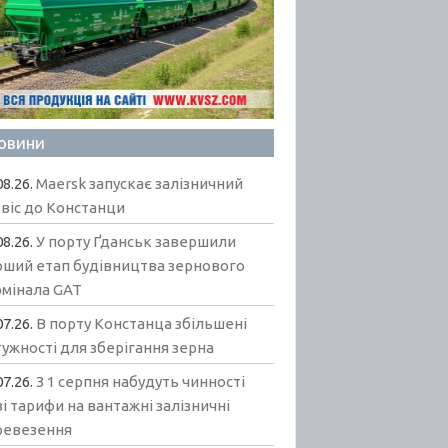
овини
08.26.
Maersk запускає залізничний
віс до Констанци
08.26.
У порту Ґданськ завершили
рший етап будівництва зернового
рмінала GAT
07.26.
В порту Констанца збільшені
ужності для зберігання зерна
07.26.
З 1 серпня набудуть чинності
і тарифи на вантажні залізничні
ревезення