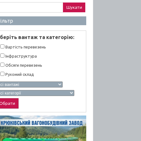
ук:
ільтр
берiть вантаж та категорiю:
Вартiсть перевезень
Інфраструктура
Обсяги перевезень
Рухомий склад