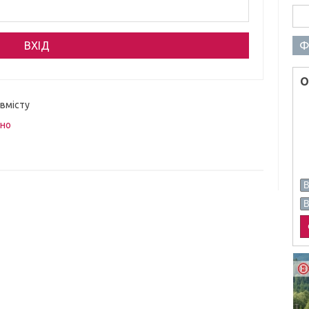
Пош
Ф
О
 вмісту
вно