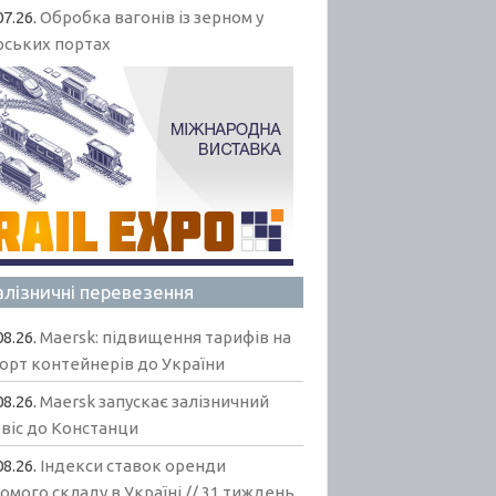
07.26.
Обробка вагонів із зерном у
рських портах
алізничні перевезення
08.26.
Maersk: підвищення тарифів на
орт контейнерів до України
08.26.
Maersk запускає залізничний
віс до Констанци
08.26.
Індекси ставок оренди
омого складу в Україні // 31 тиждень