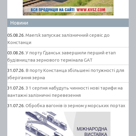
Новини
05.08.26.
Maersk запускає залізничний сервіс до
Констанци
03.08.26.
У порту Ґданськ завершили перший етап
будівництва зернового термінала GAT
31.07.26.
В порту Констанца збільшені потужності для
зберігання зерна
31.07.26.
З 1 серпня набудуть чинності нові тарифи на
вантажні залізничні перевезення
31.07.26.
Обробка вагонів із зерном у морських портах