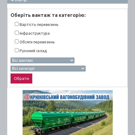
Оберiть вантаж та категорiю:
Вартiсть перевезень
Інфраструктура
Обсяги перевезень
Рухомий склад