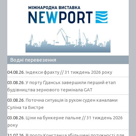
Водні перевезення
04.08.26.
Індекси фрахту // 31 тиждень 2026 року
03.08.26.
У порту Ґданськ завершили перший етап
будівництва зернового термінала GAT
03.08.26.
Поточна ситуація із рухом суден каналами
Суліна та Бистре
03.08.26.
Ціни на бункерне пальне // 31 тиждень 2026
року
31.07.26.
В порту Констанца збільшені потужності для