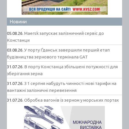
Новини
05.08.26.
Maersk запускає залізничний сервіс до
Констанци
03.08.26.
У порту Ґданськ завершили перший етап
будівництва зернового термінала GAT
31.07.26.
В порту Констанца збільшені потужності для
зберігання зерна
31.07.26.
З 1 серпня набудуть чинності нові тарифи на
вантажні залізничні перевезення
31.07.26.
Обробка вагонів із зерном у морських портах