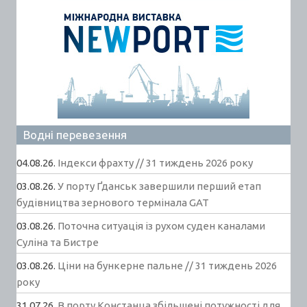
Водні перевезення
04.08.26.
Індекси фрахту // 31 тиждень 2026 року
03.08.26.
У порту Ґданськ завершили перший етап
будівництва зернового термінала GAT
03.08.26.
Поточна ситуація із рухом суден каналами
Суліна та Бистре
03.08.26.
Ціни на бункерне пальне // 31 тиждень 2026
року
31.07.26.
В порту Констанца збільшені потужності для