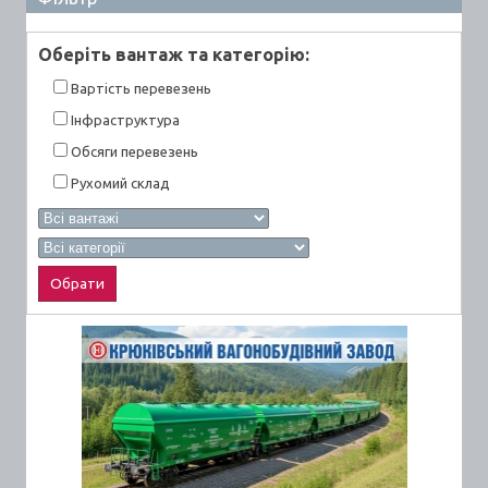
Оберiть вантаж та категорiю:
Вартiсть перевезень
Інфраструктура
Обсяги перевезень
Рухомий склад