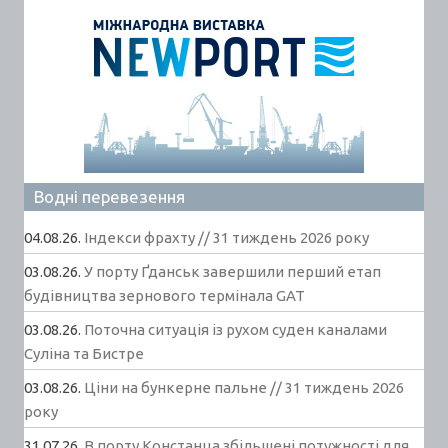
Водні перевезення
04.08.26.
Індекси фрахту // 31 тиждень 2026 року
03.08.26.
У порту Ґданськ завершили перший етап
будівництва зернового термінала GAT
03.08.26.
Поточна ситуація із рухом суден каналами
Суліна та Бистре
03.08.26.
Ціни на бункерне пальне // 31 тиждень 2026
року
31.07.26.
В порту Констанца збільшені потужності для