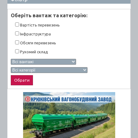
Оберiть вантаж та категорiю:
Вартiсть перевезень
Інфраструктура
Обсяги перевезень
Рухомий склад