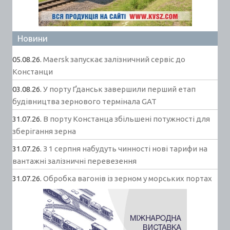
Новини
05.08.26.
Maersk запускає залізничний сервіс до
Констанци
03.08.26.
У порту Ґданськ завершили перший етап
будівництва зернового термінала GAT
31.07.26.
В порту Констанца збільшені потужності для
зберігання зерна
31.07.26.
З 1 серпня набудуть чинності нові тарифи на
вантажні залізничні перевезення
31.07.26.
Обробка вагонів із зерном у морських портах